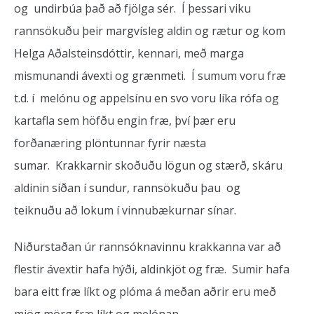
og undirbúa það að fjölga sér. Í þessari viku
rannsökuðu þeir margvísleg aldin og rætur og kom
Helga Aðalsteinsdóttir, kennari, með marga
mismunandi ávexti og grænmeti. Í sumum voru fræ
t.d. í melónu og appelsínu en svo voru líka rófa og
kartafla sem höfðu engin fræ, því þær eru
forðanæring plöntunnar fyrir næsta
sumar. Krakkarnir skoðuðu lögun og stærð, skáru
aldinin síðan í sundur, rannsökuðu þau og
teiknuðu að lokum í vinnubækurnar sínar.
Niðurstaðan úr rannsóknavinnu krakkanna var að
flestir ávextir hafa hýði, aldinkjöt og fræ. Sumir hafa
bara eitt fræ líkt og plóma á meðan aðrir eru með