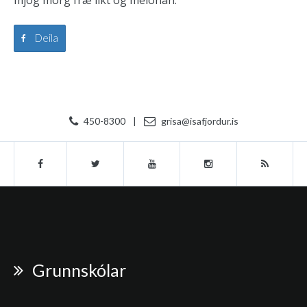
mjög mörg fræ líkt og melónan.
Deila
450-8300
|
grisa@isafjordur.is
Grunnskólar