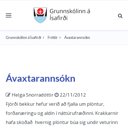
Toggle navigation
Grunnskólinn á Ísafirði
Fréttir
Ávaxtarannsókn
Ávaxtarannsókn
Helga Snorradóttir
22/11/2012
Fjórði bekkur hefur verið að fjalla um plöntur,
forðanæringu og aldin í náttúrufræðinni. Krakkarnir
hafa skoðað hvernig plöntur búa sig undir veturinn