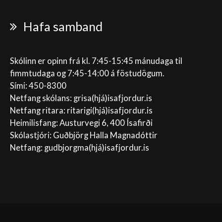
Hafa samband
Skólinn er opinn frá kl. 7:45-15:45 mánudaga til
fimmtudaga og 7:45-14:00 á föstudögum.
Sími: 450-8300
Netfang skólans:
grisa(hjá)isafjordur.is
Netfang ritara:
ritarigi(hjá)isafjordur.is
Heimilisfang: Austurvegi 6, 400 Ísafirði
Skólastjóri: Guðbjörg Halla Magnadóttir
Netfang:
gudbjorgma(hjá)isafjordur.is