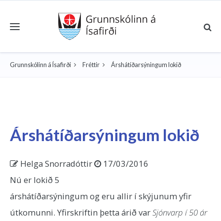
Toggle navigation
Grunnskólinn á Ísafirði
Fréttir
Árshátíðarsýningum lokið
Árshátíðarsýningum lokið
Helga Snorradóttir
17/03/2016
Nú er lokið 5
árshátíðarsýningum og eru allir í skýjunum yfir
útkomunni. Yfirskriftin þetta árið var
Sjónvarp í 50 ár