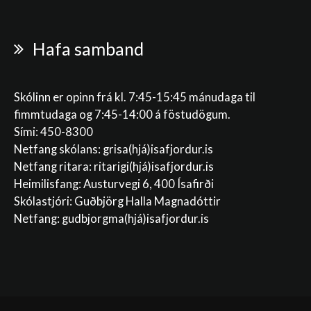
Hafa samband
Skólinn er opinn frá kl. 7:45-15:45 mánudaga til
fimmtudaga og 7:45-14:00 á föstudögum.
Sími: 450-8300
Netfang skólans:
grisa(hjá)isafjordur.is
Netfang ritara:
ritarigi(hjá)isafjordur.is
Heimilisfang: Austurvegi 6, 400 Ísafirði
Skólastjóri: Guðbjörg Halla Magnadóttir
Netfang:
gudbjorgma(hjá)isafjordur.is