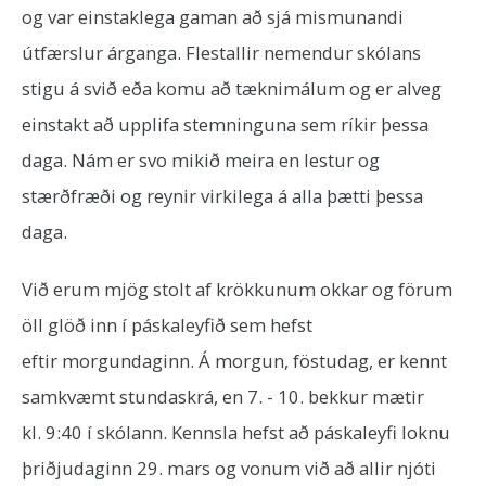
og var einstaklega gaman að sjá mismunandi
útfærslur árganga. Flestallir nemendur skólans
stigu á svið eða komu að tæknimálum og er alveg
einstakt að upplifa stemninguna sem ríkir þessa
daga. Nám er svo mikið meira en lestur og
stærðfræði og reynir virkilega á alla þætti þessa
daga.
Við erum mjög stolt af krökkunum okkar og förum
öll glöð inn í páskaleyfið sem hefst
eftir morgundaginn. Á morgun, föstudag, er kennt
samkvæmt stundaskrá, en 7. - 10. bekkur mætir
kl. 9:40 í skólann. Kennsla hefst að páskaleyfi loknu
þriðjudaginn 29. mars og vonum við að allir njóti