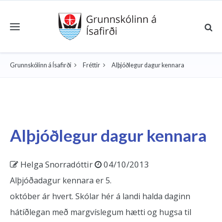
Toggle navigation
Grunnskólinn á Ísafirði
Fréttir
Alþjóðlegur dagur kennara
Alþjóðlegur dagur kennara
Helga Snorradóttir
04/10/2013
Alþjóðadagur kennara er 5.
október ár hvert. Skólar hér á landi halda daginn
hátíðlegan með margvíslegum hætti og hugsa til