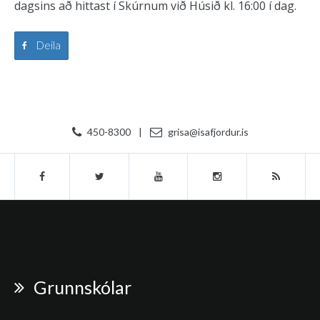
dagsins að hittast í Skúrnum við Húsið kl. 16:00 í dag.
Deila
450-8300
|
grisa@isafjordur.is
Grunnskólar