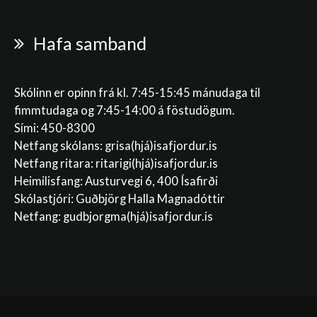
Hafa samband
Skólinn er opinn frá kl. 7:45-15:45 mánudaga til
fimmtudaga og 7:45-14:00 á föstudögum.
Sími: 450-8300
Netfang skólans:
grisa(hjá)isafjordur.is
Netfang ritara:
ritarigi(hjá)isafjordur.is
Heimilisfang: Austurvegi 6, 400 Ísafirði
Skólastjóri: Guðbjörg Halla Magnadóttir
Netfang:
gudbjorgma(hjá)isafjordur.is