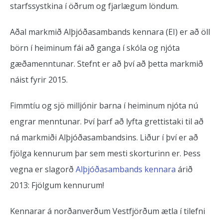
starfssystkina í öðrum og fjarlægum löndum.
Aðal markmið Alþjóðasambands kennara (EI) er að öll
börn í heiminum fái að ganga í skóla og njóta
gæðamenntunar. Stefnt er að því að þetta markmið
náist fyrir 2015.
Fimmtíu og sjö milljónir barna í heiminum njóta nú
engrar menntunar. Því þarf að lyfta grettistaki til að
ná markmiði Alþjóðasambandsins. Liður í því er að
fjölga kennurum þar sem mesti skorturinn er. Þess
vegna er slagorð
Alþjóðasambands kennara
árið
2013: Fjölgum kennurum!
Kennarar á norðanverðum Vestfjörðum ætla í tilefni