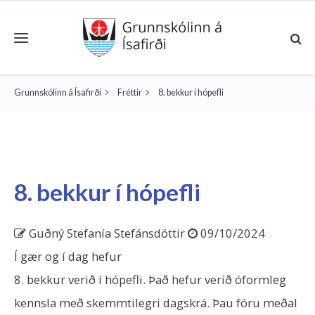
Toggle navigation
Grunnskólinn á Ísafirði
Fréttir
8. bekkur í hópefli
8. bekkur í hópefli
Guðný Stefanía Stefánsdóttir
09/10/2024
Í gær og í dag hefur
8. bekkur verið í hópefli. Það hefur verið óformleg
kennsla með skemmtilegri dagskrá. Þau fóru meðal