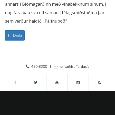
annars í Blómagarðinn með vinabekknum sínum. Í
dag fara þau svo öll saman í félagsmiðstöðina þar
sem verður haldið ,,Pálínuboð"
Deila
450-8300
|
grisa@isafjordur.is