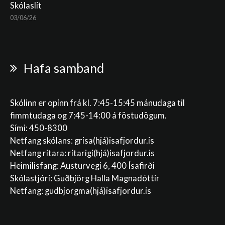
Skólaslit
03/06/26
Hafa samband
Skólinn er opinn frá kl. 7:45-15:45 mánudaga til
fimmtudaga og 7:45-14:00 á föstudögum.
Sími: 450-8300
Netfang skólans:
grisa(hjá)isafjordur.is
Netfang ritara:
ritarigi(hjá)isafjordur.is
Heimilisfang: Austurvegi 6, 400 Ísafirði
Skólastjóri: Guðbjörg Halla Magnadóttir
Netfang:
gudbjorgma(hjá)isafjordur.is