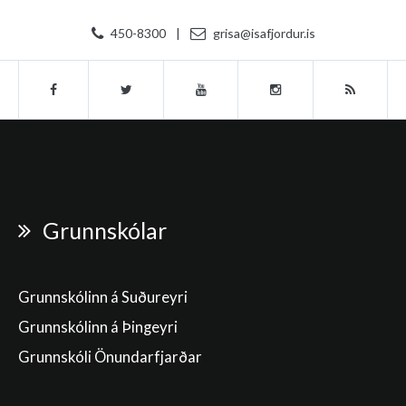
450-8300
|
grisa@isafjordur.is
Grunnskólar
Grunnskólinn á Suðureyri
Grunnskólinn á Þingeyri
Grunnskóli Önundarfjarðar