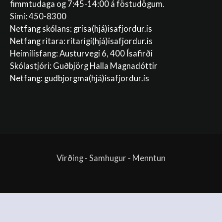
fimmtudaga og 7:45-14:00 á föstudögum.
Sími: 450-8300
Netfang skólans:
grisa(hjá)isafjordur.is
Netfang ritara:
ritarigi(hjá)isafjordur.is
Heimilisfang: Austurvegi 6, 400 Ísafirði
Skólastjóri: Guðbjörg Halla Magnadóttir
Netfang:
gudbjorgma(hjá)isafjordur.is
Virðing - Samhugur - Menntun