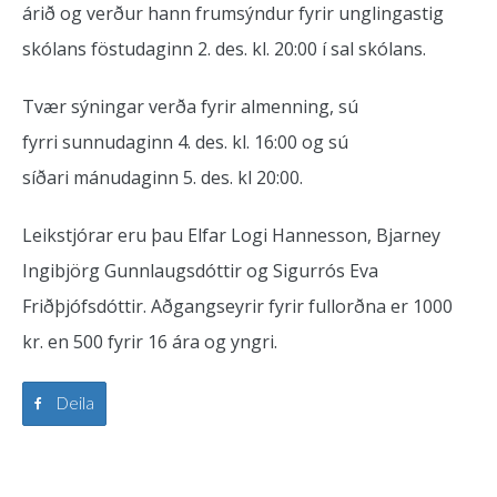
árið og verður hann frumsýndur fyrir unglingastig
skólans föstudaginn 2. des. kl. 20:00 í sal skólans.
Tvær sýningar verða fyrir almenning, sú
fyrri sunnudaginn 4. des. kl. 16:00 og sú
síðari mánudaginn 5. des. kl 20:00.
Leikstjórar eru þau Elfar Logi Hannesson, Bjarney
Ingibjörg Gunnlaugsdóttir og Sigurrós Eva
Friðþjófsdóttir. Aðgangseyrir fyrir fullorðna er 1000
kr. en 500 fyrir 16 ára og yngri.
Deila