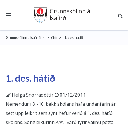
Toggle navigation
Grunnskólinn á Ísafirði
Fréttir
1. des. hátíð
1. des. hátíð
Helga Snorradóttir
01/12/2011
Nemendur í 8. -10. bekk skólans hafa undanfarin ár
sett upp leikrit sem sýnt hefur verið á 1. des. hátíð
skólans. Söngleikurinn
Anní
varð fyrir valinu þetta