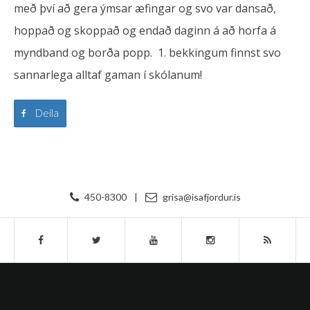
með því að gera ýmsar æfingar og svo var dansað,
hoppað og skoppað og endað daginn á að horfa á
myndband og borða popp. 1. bekkingum finnst svo
sannarlega alltaf gaman í skólanum!
Deila
450-8300
|
grisa@isafjordur.is