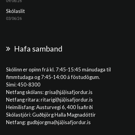
09/06/26
Skólaslit
03/06/26
Hafa samband
Skólinn er opinn frá kl. 7:45-15:45 mánudaga til
fimmtudaga og 7:45-14:00 á föstudögum.
Sími: 450-8300
Netfang skólans:
grisa(hjá)isafjordur.is
Netfang ritara:
ritarigi(hjá)isafjordur.is
Heimilisfang: Austurvegi 6, 400 Ísafirði
Skólastjóri: Guðbjörg Halla Magnadóttir
Netfang:
gudbjorgma(hjá)isafjordur.is