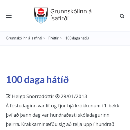
Toggle navigation
Grunnskólinn á Ísafirði
Fréttir
100 daga hátíð
100 daga hátíð
Helga Snorradóttir
29/01/2013
Á föstudaginn var líf og fjör hjá krökkunum í 1. bekk
því að þann dag var hundraðasti skóladagurinn
þeirra. Krakkarnir æfðu sig að telja upp í hundrað