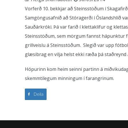
Vorferð 10. bekkjar að Steinsstöðum í Skagafirði
Samgöngusafnið að Stóragerði í Óslandshlíð var 
Sauðárkróki. Þá var farið í klettaklifur og kletta
Steinsstöðum, sem mörgum fannst hápunktur ferða
grillveislu á Steinsstöðum. Slegið var upp fótbo
glæsibrag en vilja helst ekki ræða þá staðreynd a
Hópurinn kom heim seinni partinn á miðvikudag, a
skemmtilegum minningum í farangrinum.
Deila