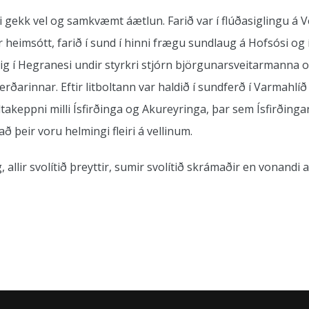
 gekk vel og samkvæmt áætlun. Farið var í flúðasiglingu á Ve
heimsótt, farið í sund í hinni frægu sundlaug á Hofsósi og í
sig í Hegranesi undir styrkri stjórn björgunarsveitarmanna og 
rinnar. Eftir litboltann var haldið í sundferð í Varmahlíð
ltakeppni milli Ísfirðinga og Akureyringa, þar sem Ísfirðing
ð þeir voru helmingi fleiri á vellinum.
llir svolítið þreyttir, sumir svolítið skrámaðir en vonandi a