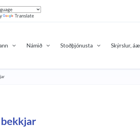
by
Translate
lann
Námið
Stoðþjónusta
Skýrslur, áæ
jar
 bekkjar