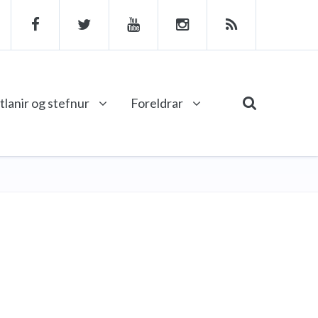
tlanir og stefnur
Foreldrar