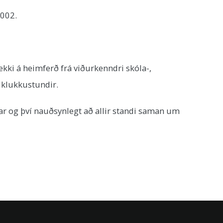
2002.
ekki á heimferð frá viðurkenndri skóla-,
r klukkustundir.
r og því nauðsynlegt að allir standi saman um