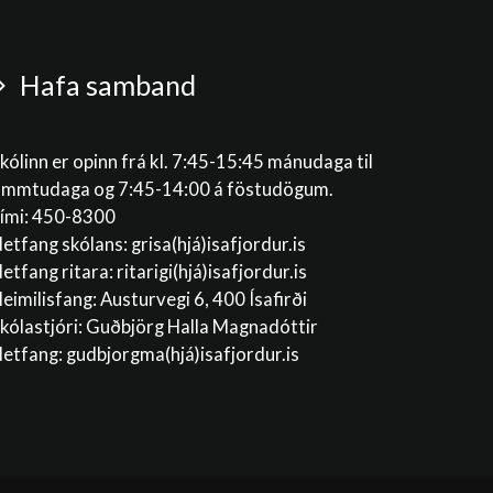
Hafa samband
kólinn er opinn frá kl. 7:45-15:45 mánudaga til
immtudaga og 7:45-14:00 á föstudögum.
ími: 450-8300
etfang skólans:
grisa(hjá)isafjordur.is
etfang ritara:
ritarigi(hjá)isafjordur.is
eimilisfang: Austurvegi 6, 400 Ísafirði
kólastjóri: Guðbjörg Halla Magnadóttir
etfang:
gudbjorgma(hjá)isafjordur.is