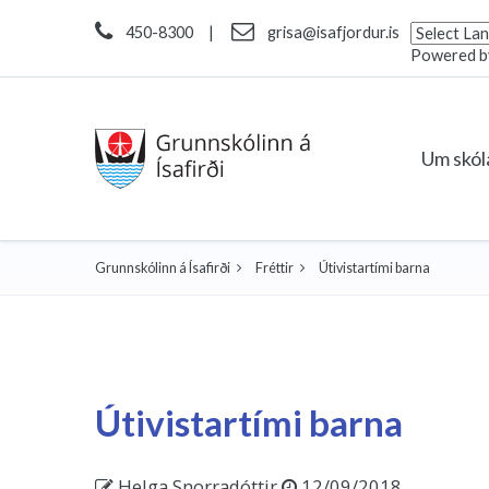
450-8300
|
grisa@isafjordur.is
Powered 
Um skó
Grunnskólinn á Ísafirði
Fréttir
Útivistartími barna
Útivistartími barna
Helga Snorradóttir
12/09/2018