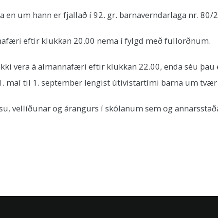
rna en um hann er fjallað í 92. gr. barnaverndarlaga nr. 80/
nafæri eftir klukkan 20.00 nema í fylgd með fullorðnum.
ekki vera á almannafæri eftir klukkan 22.00, enda séu þau 
 maí til 1. september lengist útivistartími barna um tvæ
su, vellíðunar og árangurs í skólanum sem og annarsstaða