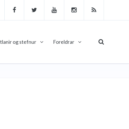
tlanir og stefnur
Foreldrar