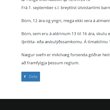
Frá 1. september s.l. breyttist útvistartími ba
Börn, 12 ára og yngri, mega ekki vera á alman
Börn, sem eru á aldrinum 13 til 16 ára, skulu 
íþrótta- eða æskulýðssamkomu. Á tímabilinu 1.
Nægur svefn er mikilvæg forsenda góðrar heil
að framfylgja þessum reglum.
Deila