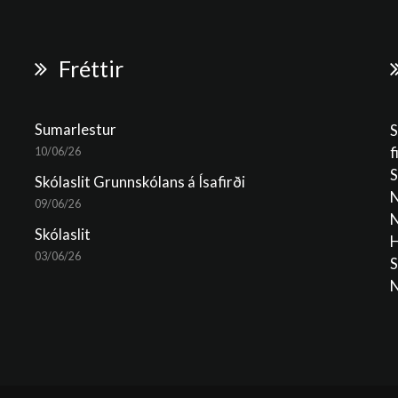
Fréttir
Sumarlestur
S
f
10/06/26
S
Skólaslit Grunnskólans á Ísafirði
N
09/06/26
N
Skólaslit
H
03/06/26
S
N