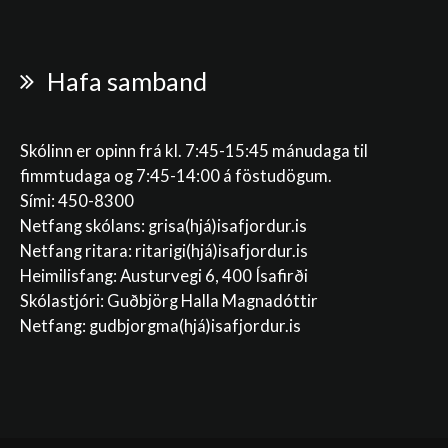
Hafa samband
Skólinn er opinn frá kl. 7:45-15:45 mánudaga til
fimmtudaga og 7:45-14:00 á föstudögum.
Sími: 450-8300
Netfang skólans:
grisa(hjá)isafjordur.is
Netfang ritara:
ritarigi(hjá)isafjordur.is
Heimilisfang: Austurvegi 6, 400 Ísafirði
Skólastjóri: Guðbjörg Halla Magnadóttir
Netfang:
gudbjorgma(hjá)isafjordur.is