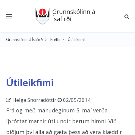
Toggle navigation
Grunnskólinn á Ísafirði
Fréttir
Útileikfimi
Útileikfimi
Helga Snorradóttir
02/05/2014
Frá og með mánudeginum 5. maí verða
íþróttatímarnir úti undir berum himni. Við
biðjum því alla að gæta þess að vera klæddir