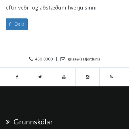
eftir veðri og aðstæðum hverju sinni.
Deila
450-8300
|
grisa@isafjordur.is
Grunnskólar