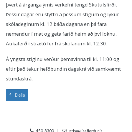
þvert á árganga ýmis verkefni tengd Skutulsfirði.
Þessir dagar eru styttri á þessum stigum og lýkur
skóladeginum kl. 12 báða dagana en þá fara
nemendur í mat og geta farið heim að því loknu.
Aukaferð í strætó fer frá skólanum kl. 12:30.
Á yngsta stiginu verður þemavinna til kl. 11:00 og
eftir það tekur hefðbundin dagskrá við samkvæmt
stundaskrá.
Deila
450-8300
|
grisa@isafjordur.is