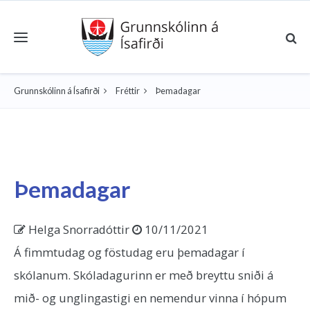
Toggle navigation
Grunnskólinn á Ísafirði
Fréttir
Þemadagar
Þemadagar
Helga Snorradóttir
10/11/2021
Á fimmtudag og föstudag eru þemadagar í
skólanum. Skóladagurinn er með breyttu sniði á
mið- og unglingastigi en nemendur vinna í hópum