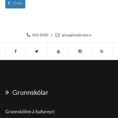
Deila
450-8300
|
grisa@isafjordur.is
Grunnskólar
Grunnskólinn á Suðureyri