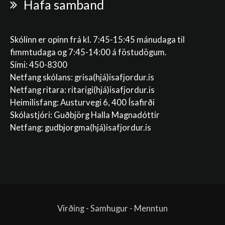
Hafa samband
Skólinn er opinn frá kl. 7:45-15:45 mánudaga til
fimmtudaga og 7:45-14:00 á föstudögum.
Sími: 450-8300
Netfang skólans:
grisa(hjá)isafjordur.is
Netfang ritara:
ritarigi(hjá)isafjordur.is
Heimilisfang: Austurvegi 6, 400 Ísafirði
Skólastjóri: Guðbjörg Halla Magnadóttir
Netfang:
gudbjorgma(hjá)isafjordur.is
Virðing - Samhugur - Menntun