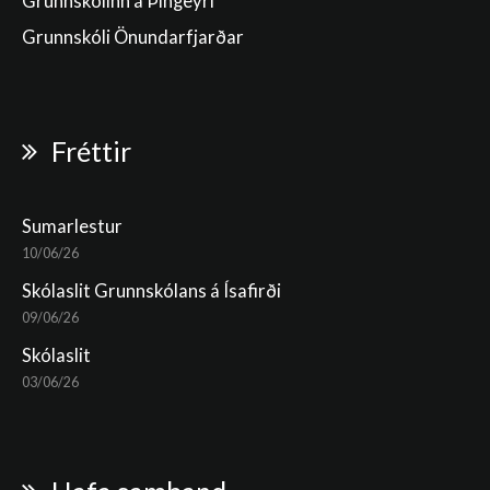
Grunnskólinn á Þingeyri
Grunnskóli Önundarfjarðar
Fréttir
Sumarlestur
10/06/26
Skólaslit Grunnskólans á Ísafirði
09/06/26
Skólaslit
03/06/26