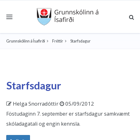
Toggle navigation
Grunnskólinn á Ísafirði
Fréttir
Starfsdagur
Starfsdagur
Helga Snorradóttir
05/09/2012
Föstudaginn 7. september er starfsdagur samkvæmt
skóladagatali og engin kennsla.