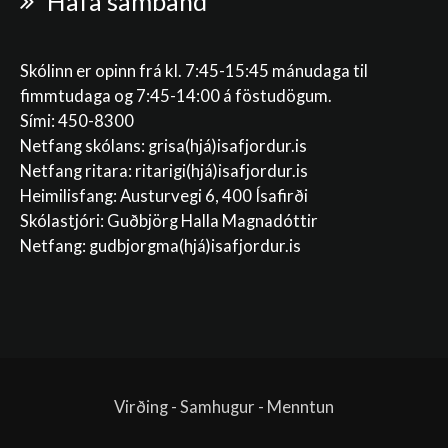
Hafa samband
Skólinn er opinn frá kl. 7:45-15:45 mánudaga til
fimmtudaga og 7:45-14:00 á föstudögum.
Sími: 450-8300
Netfang skólans:
grisa(hjá)isafjordur.is
Netfang ritara:
ritarigi(hjá)isafjordur.is
Heimilisfang: Austurvegi 6, 400 Ísafirði
Skólastjóri: Guðbjörg Halla Magnadóttir
Netfang:
gudbjorgma(hjá)isafjordur.is
Virðing - Samhugur - Menntun