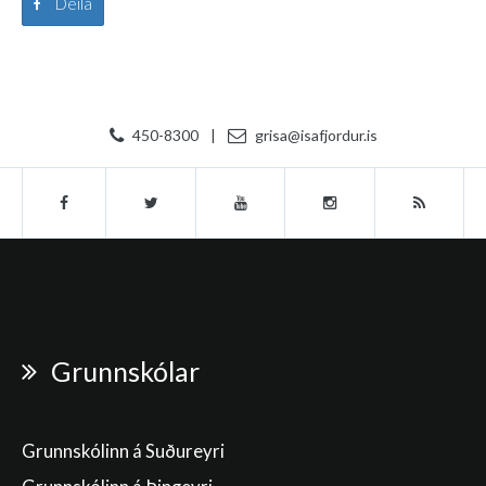
Deila
450-8300
|
grisa@isafjordur.is
Grunnskólar
Grunnskólinn á Suðureyri