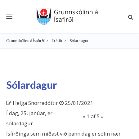
Toggle navigation
Grunnskólinn á Ísafirði
Fréttir
Sólardagur
Sólardagur
Helga Snorradóttir
25/01/2021
Í dag, 25. janúar, er
«
1
af 5
»
sólardagur
Ísfirðinga sem miðast við þann dag er sólin nær