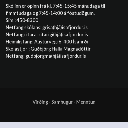
Skólinn er opinn frá kl. 7:45-15:45 mánudaga til
fimmtudaga og 7:45-14:00 á föstudögum.
Sími: 450-8300
Netfang skólans:
grisa(hjá)isafjordur.is
Netfang ritara:
ritarigi(hjá)isafjordur.is
Heimilisfang: Austurvegi 6, 400 Ísafirði
Skólastjóri: Guðbjörg Halla Magnadóttir
Netfang:
gudbjorgma(hjá)isafjordur.is
Virðing - Samhugur - Menntun