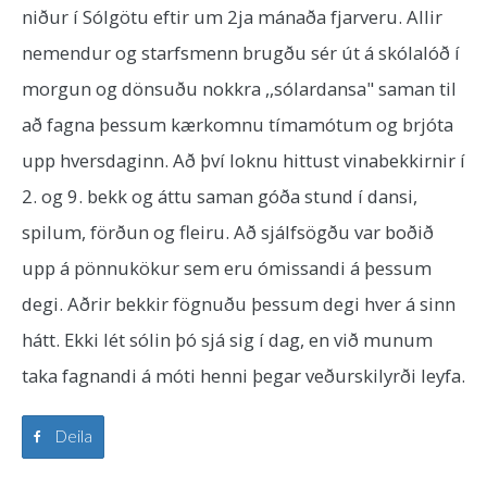
niður í Sólgötu eftir um 2ja mánaða fjarveru. Allir
nemendur og starfsmenn brugðu sér út á skólalóð í
morgun og dönsuðu nokkra ,,sólardansa" saman til
að fagna þessum kærkomnu tímamótum og brjóta
upp hversdaginn. Að því loknu hittust vinabekkirnir í
2. og 9. bekk og áttu saman góða stund í dansi,
spilum, förðun og fleiru. Að sjálfsögðu var boðið
upp á pönnukökur sem eru ómissandi á þessum
degi. Aðrir bekkir fögnuðu þessum degi hver á sinn
hátt. Ekki lét sólin þó sjá sig í dag, en við munum
taka fagnandi á móti henni þegar veðurskilyrði leyfa.
Deila