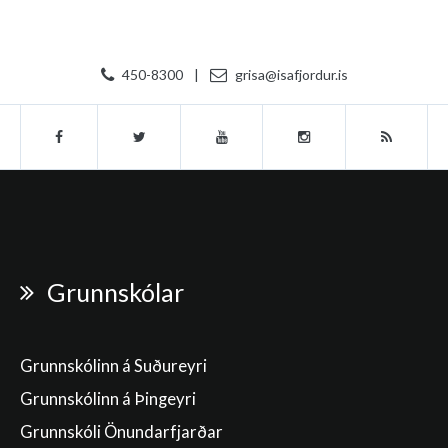
450-8300
|
grisa@isafjordur.is
Grunnskólar
Grunnskólinn á Suðureyri
Grunnskólinn á Þingeyri
Grunnskóli Önundarfjarðar