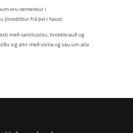
pnum eru nemendur í
Jónsdóttur frá því í haust.
vexti með vanillusósu, hrökkbrauð og
tóðu sig allir með sóma og sáu um alla