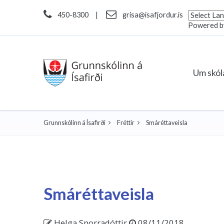
450-8300
|
grisa@isafjordur.is
Powered 
Um skó
Grunnskólinn á Ísafirði
Fréttir
Smáréttaveisla
Smáréttaveisla
Helga Snorradóttir
08/11/2018