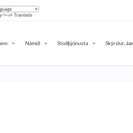
by
Translate
lann
Námið
Stoðþjónusta
Skýrslur, áæ