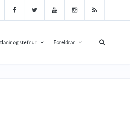
tlanir og stefnur
Foreldrar