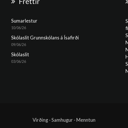
Fréttir
Sumarlestur
S
f
10/06/26
S
Skólaslit Grunnskólans á Ísafirði
N
09/06/26
N
Skólaslit
H
03/06/26
S
N
Virðing - Samhugur - Menntun