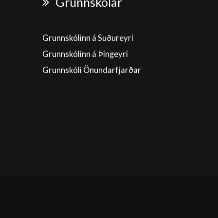
Grunnskólar
Grunnskólinn á Suðureyri
Grunnskólinn á Þingeyri
Grunnskóli Önundarfjarðar