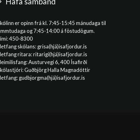
Hafa samband
kólinn er opinn frá kl. 7:45-15:45 mánudaga til
immtudaga og 7:45-14:00 á föstudögum.
ími: 450-8300
etfang skólans:
grisa(hjá)isafjordur.is
etfang ritara:
ritarigi(hjá)isafjordur.is
eimilisfang: Austurvegi 6, 400 Ísafirði
kólastjóri: Guðbjörg Halla Magnadóttir
etfang:
gudbjorgma(hjá)isafjordur.is