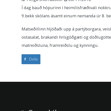
Í dag bauð hópurinn í heimilisfræðivali nok
9.bekk skólans ásamt einum nemanda úr 8. bekk
Matseðillinn hljóðaði upp á partýborgara, vei
ostasalat, brakandi hrísgóðgæti og döðlugott
matreiðsluna, framreiðslu og kynningu.
Deila