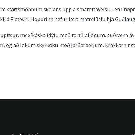
krum starfsmönnum skólans upp á smáréttaveislu, en í hó
 á Flateyri. Hópurinn hefur lært matreiðslu hjá Guðlaugu 
slupítsur, mexíkóska ídýfu með tortillaflögum, suðræna á
erí, og að lokum skyrköku með jarðarberjum. Krakkarnir s