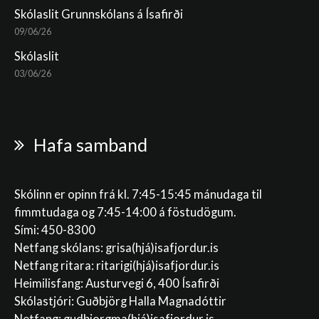
Skólaslit Grunnskólans á Ísafirði
09/06/26
Skólaslit
03/06/26
Hafa samband
Skólinn er opinn frá kl. 7:45-15:45 mánudaga til
fimmtudaga og 7:45-14:00 á föstudögum.
Sími: 450-8300
Netfang skólans:
grisa(hjá)isafjordur.is
Netfang ritara:
ritarigi(hjá)isafjordur.is
Heimilisfang: Austurvegi 6, 400 Ísafirði
Skólastjóri: Guðbjörg Halla Magnadóttir