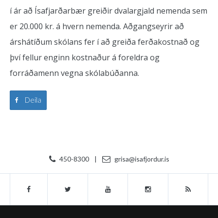
í ár að Ísafjarðarbær greiðir dvalargjald nemenda sem
er 20.000 kr. á hvern nemenda. Aðgangseyrir að
árshátíðum skólans fer í að greiða ferðakostnað og
því fellur enginn kostnaður á foreldra og
forráðamenn vegna skólabúðanna.
Deila
450-8300
|
grisa@isafjordur.is