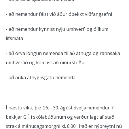
- að nemendur fáist við áður óþekkt viðfangsefni
- að nemendur kynnist nýju umhverfi og ólíkum
lífsmáta
- að örva löngun nemenda til að athuga og rannsaka
umhverfið og komast að niðurstöðu
- að auka athyglisgáfu nemenda
Í næstu viku, þ.e. 26. - 30. ágúst dvelja nemendur 7.
bekkjar G.Í. í skólabúðunum og verður lagt af stað
strax á mánudagsmorgni kl. 8:00. Það er nýbreytni nú