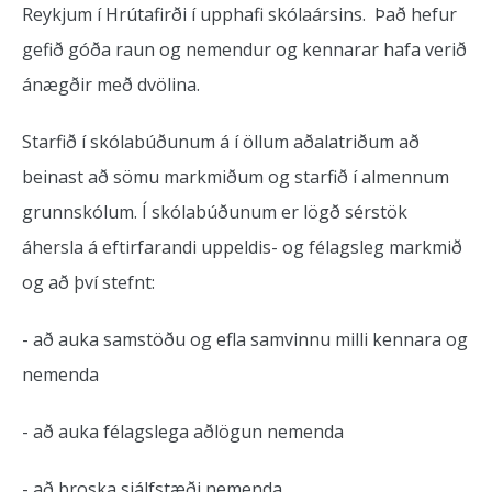
Reykjum í Hrútafirði í upphafi skólaársins. Það hefur
gefið góða raun og nemendur og kennarar hafa verið
ánægðir með dvölina.
Starfið í skólabúðunum á í öllum aðalatriðum að
beinast að sömu markmiðum og starfið í almennum
grunnskólum. Í skólabúðunum er lögð sérstök
áhersla á eftirfarandi uppeldis- og félagsleg markmið
og að því stefnt:
- að auka samstöðu og efla samvinnu milli kennara og
nemenda
- að auka félagslega aðlögun nemenda
- að þroska sjálfstæði nemenda