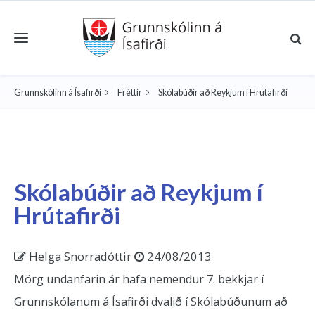
Toggle navigation
Grunnskólinn á Ísafirði
Fréttir
Skólabúðir að Reykjum í Hrútafirði
Skólabúðir að Reykjum í
Hrútafirði
Helga Snorradóttir
24/08/2013
Mörg undanfarin ár hafa nemendur 7. bekkjar í
Grunnskólanum á Ísafirði dvalið í Skólabúðunum að