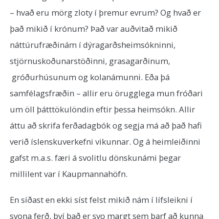
– hvað eru mörg zloty í þremur evrum? Og hvað er
það mikið í krónum? Það var auðvitað mikið
náttúrufræðinám í dýragarðsheimsókninni,
stjörnuskoðunarstöðinni, grasagarðinum,
gróðurhúsunum og kolanámunni. Eða þá
samfélagsfræðin – allir eru örugglega mun fróðari
um öll þátttökulöndin eftir þessa heimsókn. Allir
áttu að skrifa ferðadagbók og segja má að það hafi
verið íslenskuverkefni vikunnar. Og á heimleiðinni
gafst m.a.s. færi á svolitlu dönskunámi þegar
millilent var í Kaupmannahöfn.
En síðast en ekki síst felst mikið nám í lífsleikni í
svona ferð, því það er svo margt sem þarf að kunna