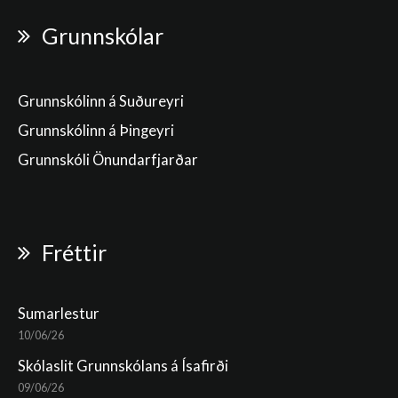
Grunnskólar
Grunnskólinn á Suðureyri
Grunnskólinn á Þingeyri
Grunnskóli Önundarfjarðar
Fréttir
Sumarlestur
10/06/26
Skólaslit Grunnskólans á Ísafirði
09/06/26