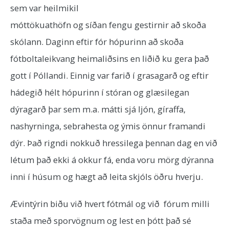
sem var heilmikil
móttökuathöfn og síðan fengu gestirnir að skoða
skólann. Daginn eftir fór hópurinn að skoða
fótboltaleikvang heimaliðsins en liðið ku gera það
gott í Póllandi. Einnig var farið í grasagarð og eftir
hádegið hélt hópurinn í stóran og glæsilegan
dýragarð þar sem m.a. mátti sjá ljón, gíraffa,
nashyrninga, sebrahesta og ýmis önnur framandi
dýr. Það rigndi nokkuð hressilega þennan dag en við
létum það ekki á okkur fá, enda voru mörg dýranna
inni í húsum og hægt að leita skjóls öðru hverju.
Ævintýrin biðu við hvert fótmál og við fórum milli
staða með sporvögnum og lest en þótt það sé