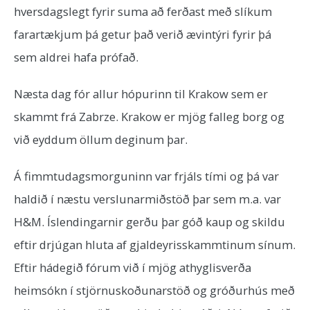
hversdagslegt fyrir suma að ferðast með slíkum
farartækjum þá getur það verið ævintýri fyrir þá
sem aldrei hafa prófað.
Næsta dag fór allur hópurinn til Krakow sem er
skammt frá Zabrze. Krakow er mjög falleg borg og
við eyddum öllum deginum þar.
Á fimmtudagsmorguninn var frjáls tími og þá var
haldið í næstu verslunarmiðstöð þar sem m.a. var
H&M. Íslendingarnir gerðu þar góð kaup og skildu
eftir drjúgan hluta af gjaldeyrisskammtinum sínum.
Eftir hádegið fórum við í mjög athyglisverða
heimsókn í stjörnuskoðunarstöð og gróðurhús með