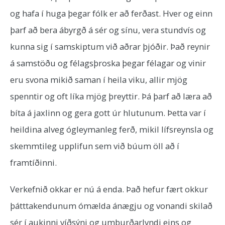
og hafa í huga þegar fólk er að ferðast. Hver og einn
þarf að bera ábyrgð á sér og sínu, vera stundvís og
kunna sig í samskiptum við aðrar þjóðir. Það reynir
á samstöðu og félagsþroska þegar félagar og vinir
eru svona mikið saman í heila viku, allir mjög
spenntir og oft líka mjög þreyttir. Þá þarf að læra að
bíta á jaxlinn og gera gott úr hlutunum. Þetta var í
heildina alveg ógleymanleg ferð, mikil lífsreynsla og
skemmtileg upplifun sem við búum öll að í
framtíðinni.
Verkefnið okkar er nú á enda. Það hefur fært okkur
þátttakendunum ómælda ánægju og vonandi skilað
sér í aukinni víðsýni og umburðarlyndi eins og