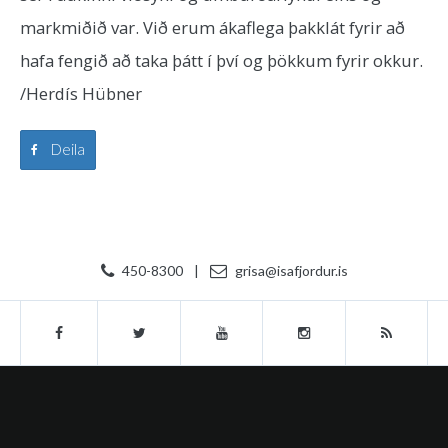
markmiðið var. Við erum ákaflega þakklát fyrir að
hafa fengið að taka þátt í því og þökkum fyrir okkur.
/Herdís Hübner
Deila
450-8300
|
grisa@isafjordur.is