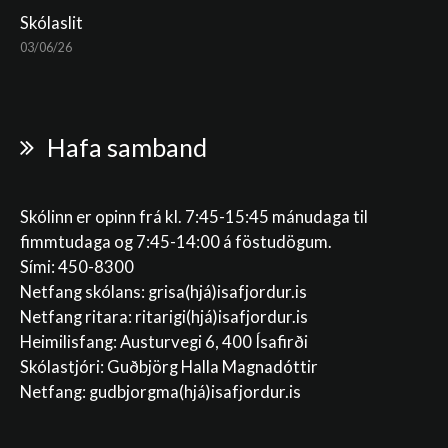
Skólaslit
03/06/26
Hafa samband
Skólinn er opinn frá kl. 7:45-15:45 mánudaga til
fimmtudaga og 7:45-14:00 á föstudögum.
Sími: 450-8300
Netfang skólans:
grisa(hjá)isafjordur.is
Netfang ritara:
ritarigi(hjá)isafjordur.is
Heimilisfang: Austurvegi 6, 400 Ísafirði
Skólastjóri: Guðbjörg Halla Magnadóttir
Netfang:
gudbjorgma(hjá)isafjordur.is