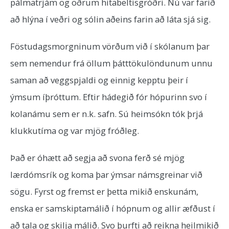
pálmatrjám og öðrum hitabeltisgróðri. Nú var farið
að hlýna í veðri og sólin aðeins farin að láta sjá sig.
Föstudagsmorgninum vörðum við í skólanum þar
sem nemendur frá öllum þátttökulöndunum unnu
saman að veggspjaldi og einnig kepptu þeir í
ýmsum íþróttum. Eftir hádegið fór hópurinn svo í
kolanámu sem er n.k. safn. Sú heimsókn tók þrjá
klukkutíma og var mjög fróðleg.
Það er óhætt að segja að svona ferð sé mjög
lærdómsrík og koma þar ýmsar námsgreinar við
sögu. Fyrst og fremst er þetta mikið enskunám,
enska er samskiptamálið í hópnum og allir æfðust í
að tala og skilja málið. Svo þurfti að reikna heilmikið