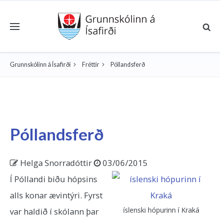
Toggle navigation
Grunnskólinn á Ísafirði
Fréttir
Póllandsferð
Póllandsferð
Helga Snorradóttir
03/06/2015
Í Póllandi biðu hópsins
alls konar ævintýri. Fyrst
íslenski hópurinn í Kraká
var haldið í skólann þar