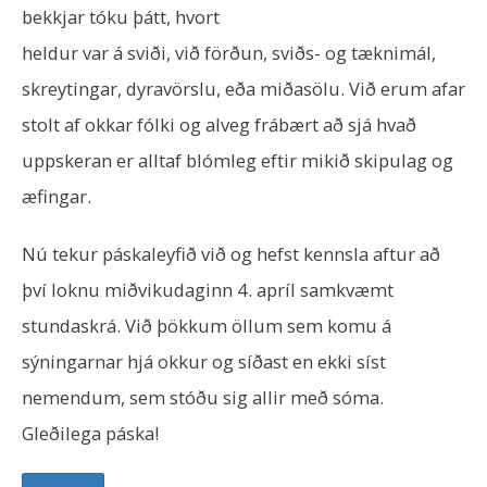
bekkjar tóku þátt, hvort
heldur var á sviði, við förðun, sviðs- og tæknimál,
skreytingar, dyravörslu, eða miðasölu. Við erum afar
stolt af okkar fólki og alveg frábært að sjá hvað
uppskeran er alltaf blómleg eftir mikið skipulag og
æfingar.
Nú tekur páskaleyfið við og hefst kennsla aftur að
því loknu miðvikudaginn 4. apríl samkvæmt
stundaskrá. Við þökkum öllum sem komu á
sýningarnar hjá okkur og síðast en ekki síst
nemendum, sem stóðu sig allir með sóma.
Gleðilega páska!