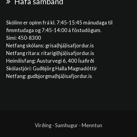
Hafa samband
Skólinn er opinn frá kl. 7:45-15:45 mánudaga til
fimmtudaga og 7:45-14:00 á föstudögum.
Sími: 450-8300
Netfang skólans:
grisa(hjá)isafjordur.is
Netfang ritara:
ritarigi(hjá)isafjordur.is
Heimilisfang: Austurvegi 6, 400 Ísafirði
Skólastjóri: Guðbjörg Halla Magnadóttir
Netfang:
gudbjorgma(hjá)isafjordur.is
Virðing - Samhugur - Menntun