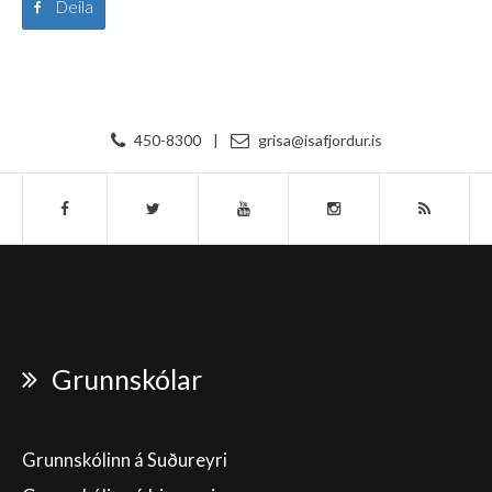
Deila
450-8300
|
grisa@isafjordur.is
Grunnskólar
Grunnskólinn á Suðureyri