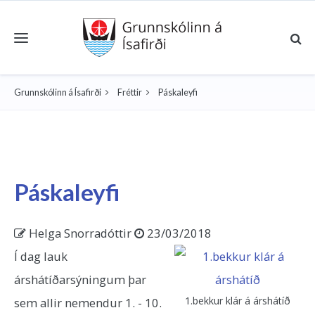
Toggle navigation
Grunnskólinn á Ísafirði
Fréttir
Páskaleyfi
Páskaleyfi
Helga Snorradóttir
23/03/2018
Í dag lauk
árshátíðarsýningum þar
1.bekkur klár á árshátíð
sem allir nemendur 1. - 10.