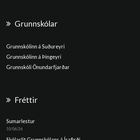
Grunnskólar
Grunnskólinn á Suðureyri
Grunnskólinn á Þingeyri
Grunnskóli Önundarfjarðar
Fréttir
Sumarlestur
10/06/26
Skólaslit Grunnskólans á Ísafirði