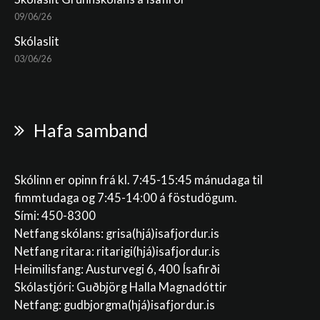
09/06/26
Skólaslit
03/06/26
Hafa samband
Skólinn er opinn frá kl. 7:45-15:45 mánudaga til
fimmtudaga og 7:45-14:00 á föstudögum.
Sími: 450-8300
Netfang skólans:
grisa(hjá)isafjordur.is
Netfang ritara:
ritarigi(hjá)isafjordur.is
Heimilisfang: Austurvegi 6, 400 Ísafirði
Skólastjóri: Guðbjörg Halla Magnadóttir
Netfang:
gudbjorgma(hjá)isafjordur.is