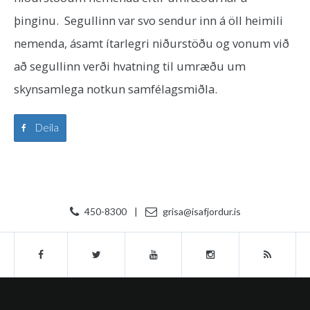
þinginu. Segullinn var svo sendur inn á öll heimili
nemenda, ásamt ítarlegri niðurstöðu og vonum við
að segullinn verði hvatning til umræðu um
skynsamlega notkun samfélagsmiðla.
Deila
450-8300
|
grisa@isafjordur.is