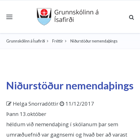
Toggle navigation
Grunnskólinn á Ísafirði
Fréttir
Niðurstöður nemendaþings
Niðurstöður nemendaþings
Helga Snorradóttir
11/12/2017
Þann 13.október
héldum við nemendaþing í skólanum þar sem
umræðuefnið var gagnsemi og hvað ber að varast