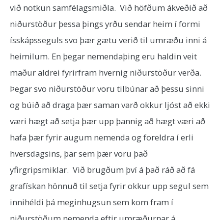
við notkun samfélagsmiðla. Við höfðum ákveðið að
niðurstöður þessa þings yrðu sendar heim í formi
ísskápsseguls svo þær gætu verið til umræðu inni á
heimilum. En þegar nemendaþing eru haldin veit
maður aldrei fyrirfram hvernig niðurstöður verða.
Þegar svo niðurstöður voru tilbúnar að þessu sinni
og búið að draga þær saman varð okkur ljóst að ekki
væri hægt að setja þær upp þannig að hægt væri að
hafa þær fyrir augum nemenda og foreldra í erli
hversdagsins, þar sem þær voru það
yfirgripsmiklar. Við brugðum því á það ráð að fá
grafískan hönnuð til setja fyrir okkur upp segul sem
innihéldi þá meginhugsun sem kom fram í
niðurstöðum nemenda eftir umræðurnar á