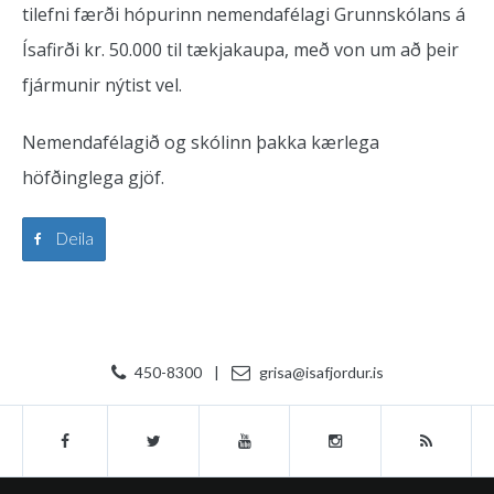
tilefni færði hópurinn nemendafélagi Grunnskólans á
Ísafirði kr. 50.000 til tækjakaupa, með von um að þeir
fjármunir nýtist vel.
Nemendafélagið og skólinn þakka kærlega
höfðinglega gjöf.
Deila
450-8300
|
grisa@isafjordur.is