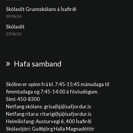
Skólaslit Grunnskólans á Ísafirði
09/06/26
Skólaslit
03/06/26
Hafa samband
Skólinn er opinn frá kl. 7:45-15:45 mánudaga til
fimmtudaga og 7:45-14:00 á föstudögum.
Sími: 450-8300
Netfang skólans:
grisa(hjá)isafjordur.is
Netfang ritara:
ritarigi(hjá)isafjordur.is
Heimilisfang: Austurvegi 6, 400 Ísafirði
Skólastjóri: Guðbjörg Halla Magnadóttir