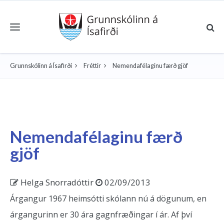
Toggle navigation
Grunnskólinn á Ísafirði
Fréttir
Nemendafélaginu færð gjöf
Nemendafélaginu færð
gjöf
Helga Snorradóttir
02/09/2013
Árgangur 1967 heimsótti skólann nú á dögunum, en
árgangurinn er 30 ára gagnfræðingar í ár. Af því