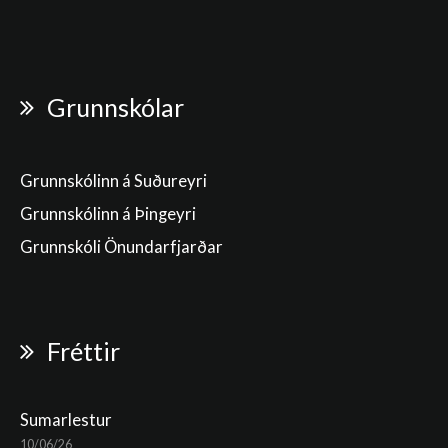
Grunnskólar
Grunnskólinn á Suðureyri
Grunnskólinn á Þingeyri
Grunnskóli Önundarfjarðar
Fréttir
Sumarlestur
10/06/26