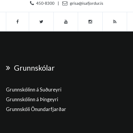
450-8300
|
grisa@isafjordur.is
Grunnskólar
Grunnskólinn á Suðureyri
Grunnskólinn á Þingeyri
Grunnskóli Önundarfjarðar