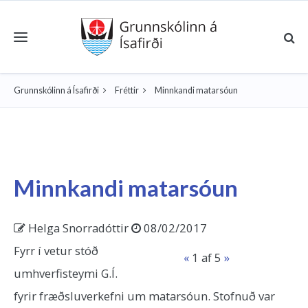
Toggle navigation
Grunnskólinn á Ísafirði
Fréttir
Minnkandi matarsóun
Minnkandi matarsóun
Helga Snorradóttir
08/02/2017
Fyrr í vetur stóð
«
1
af 5
»
umhverfisteymi G.Í.
fyrir fræðsluverkefni um matarsóun. Stofnuð var