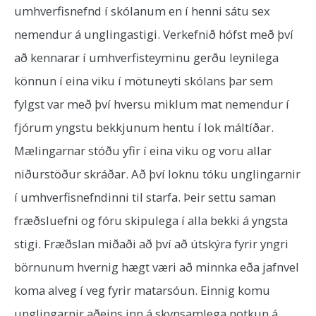
umhverfisnefnd í skólanum en í henni sátu sex
nemendur á unglingastigi. Verkefnið hófst með því
að kennarar í umhverfisteyminu gerðu leynilega
könnun í eina viku í mötuneyti skólans þar sem
fylgst var með því hversu miklum mat nemendur í
fjórum yngstu bekkjunum hentu í lok máltíðar.
Mælingarnar stóðu yfir í eina viku og voru allar
niðurstöður skráðar. Að því loknu tók
u unglingarnir
í umhverfisnefndinni til starfa. Þeir settu saman
fræðsluefni og fóru skipulega í alla bekki á yngsta
stigi. Fræðslan miðaði að því að útskýra fyrir yngri
börnunum hvernig hægt væri að minnka eða jafnvel
koma alveg í veg fyrir matarsóun. Einnig komu
unglingarnir aðeins inn á skynsamlega notkun á