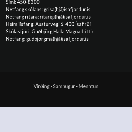
Sími: 450-8300
Netfang skólans:
grisa(hjá)isafjordur.is
Netfang ritara:
ritarigi(hjá)isafjordur.is
Heimilisfang: Austurvegi 6, 400 Ísafirði
Skólastjóri: Guðbjörg Halla Magnadóttir
Netfang:
gudbjorgma(hjá)isafjordur.is
Virðing - Samhugur - Menntun