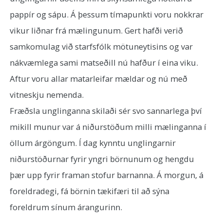
pappír og sápu. Á þessum tímapunkti voru nokkrar
vikur liðnar frá mælingunum. Gert hafði verið
samkomulag við starfsfólk mötuneytisins og var
nákvæmlega sami matseðill nú hafður í eina viku.
Aftur voru allar matarleifar mældar og nú með
vitneskju nemenda.
Fræðsla unglinganna skilaði sér svo sannarlega því
mikill munur var á niðurstöðum milli mælinganna í
öllum árgöngum. Í dag kynntu unglingarnir
niðurstöðurnar fyrir yngri börnunum og hengdu
þær upp fyrir framan stofur barnanna. Á morgun, á
foreldradegi, fá börnin tækifæri til að sýna
foreldrum sínum árangurinn.