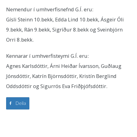
Nemendur í umhverfisnefnd G.Í. eru:
Gísli Steinn 10.bekk, Edda Lind 10.bekk, Ásgeir Óli
9.bekk, Rán 9.bekk, Sigríður 8.bekk og Sveinbjörn
Orri 8.bekk.
Kennarar í umhverfisteymi G.Í. eru:
Agnes Karlsdóttir, Árni Heiðar Ívarsson, Guðlaug
Jónsdóttir, Katrín Björnsdóttir, Kristín Berglind
Oddsdóttir og Sigurrós Eva Friðþjófsdóttir.
Deila