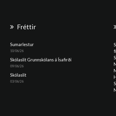
Fréttir
Sumarlestur
S
f
10/06/26
S
Skólaslit Grunnskólans á Ísafirði
N
09/06/26
N
Skólaslit
H
03/06/26
S
N