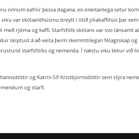
 eru önnum kafnir þessa dagana, en óneitanlega setur kom
 viku var skólaeldhúsinu breytt í lítið jólakaffihús þar se
með rjóma og kaffi. Starfsfólk skólans var svo lánsamt að 
ur skiptust á að veita þeim skemmtilegan félagsskap og g
erustund starfsfólks og nemenda. Í næstu viku tekur við
Jóhannsdóttir og Katrín Sif Kristbjörnsdóttir sem stýra 
nemendum og starfi.