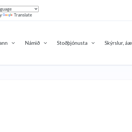
by
Translate
lann
Námið
Stoðþjónusta
Skýrslur, áæ