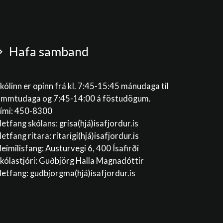
Hafa samband
kólinn er opinn frá kl. 7:45-15:45 mánudaga til
immtudaga og 7:45-14:00 á föstudögum.
ími: 450-8300
etfang skólans:
grisa(hjá)isafjordur.is
etfang ritara:
ritarigi(hjá)isafjordur.is
eimilisfang: Austurvegi 6, 400 Ísafirði
kólastjóri: Guðbjörg Halla Magnadóttir
etfang:
gudbjorgma(hjá)isafjordur.is