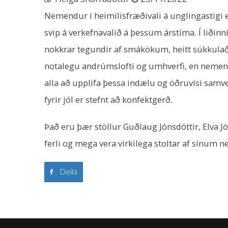
Nemendur í heimilisfræðivali á unglingastigi
svip á verkefnavalið á þessum árstíma. Í liðinni
nokkrar tegundir af smákökum, heitt súkkulaði 
notalegu andrúmslofti og umhverfi, en nemend
alla að upplifa þessa indælu og öðruvísi samv
fyrir jól er stefnt að konfektgerð.
Það eru þær stöllur Guðlaug Jónsdóttir, Elva 
ferli og mega vera virkilega stoltar af sínum 
Deila