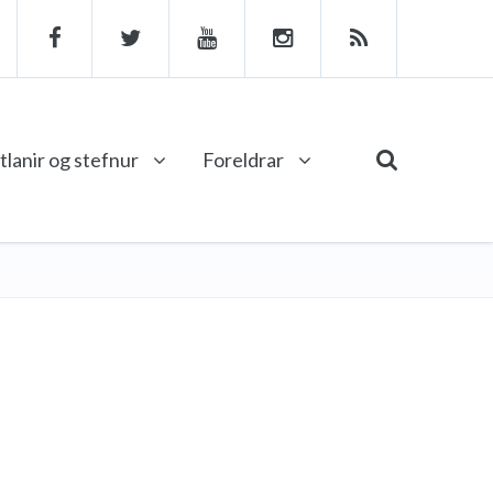
tlanir og stefnur
Foreldrar