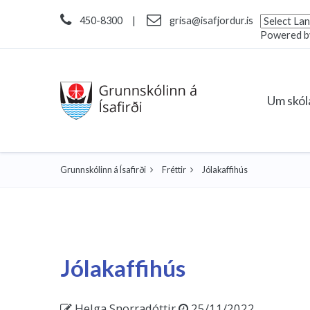
450-8300
|
grisa@isafjordur.is
Powered 
Um skó
Grunnskólinn á Ísafirði
Fréttir
Jólakaffihús
Jólakaffihús
Helga Snorradóttir
25/11/2022