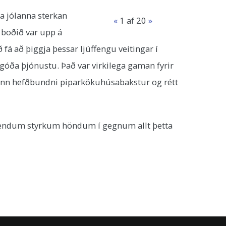
a jólanna sterkan
«
1
af 20
»
m boðið var upp á
fá að þiggja þessar ljúffengu veitingar í
óða þjónustu. Það var virkilega gaman fyrir
 hinn hefðbundni piparkökuhúsabakstur og rétt
nemendum styrkum höndum í gegnum allt þetta