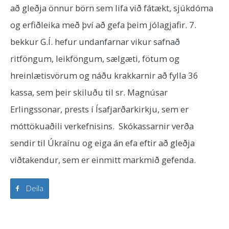
að gleðja önnur börn sem lifa við fátækt, sjúkdóma
og erfiðleika með því að gefa þeim jólagjafir. 7.
bekkur G.Í. hefur undanfarnar vikur safnað
ritföngum, leikföngum, sælgæti, fötum og
hreinlætisvörum og náðu krakkarnir að fylla 36
kassa, sem þeir skiluðu til sr. Magnúsar
Erlingssonar, prests í Ísafjarðarkirkju, sem er
móttökuaðili verkefnisins. Skókassarnir verða
sendir til Úkraínu og eiga án efa eftir að gleðja
viðtakendur, sem er einmitt markmið gefenda.
Deila