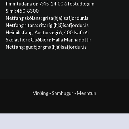
fimmtudaga og 7:45-14:00 á föstudögum.
Sími: 450-8300
Netfang skólans:
grisa(hjá)isafjordur.is
Netfang ritara:
ritarigi(hjá)isafjordur.is
Heimilisfang: Austurvegi 6, 400 Ísafirði
Skólastjóri: Guðbjörg Halla Magnadóttir
Netfang:
gudbjorgma(hjá)isafjordur.is
Virðing - Samhugur - Menntun