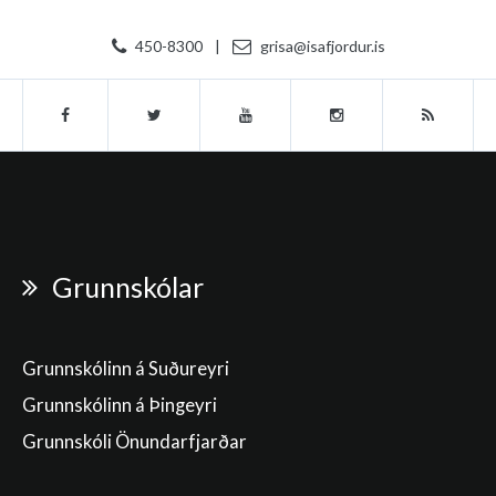
450-8300
|
grisa@isafjordur.is
Grunnskólar
Grunnskólinn á Suðureyri
Grunnskólinn á Þingeyri
Grunnskóli Önundarfjarðar