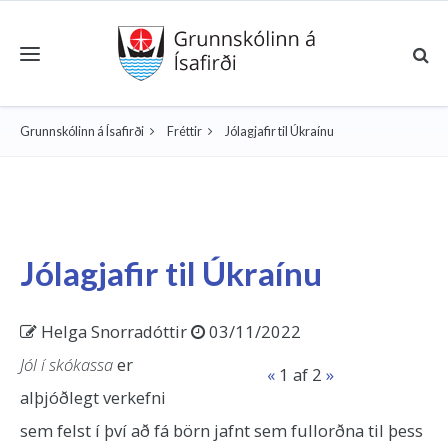
Toggle navigation
Grunnskólinn á Ísafirði
Fréttir
Jólagjafir til Úkraínu
Jólagjafir til Úkraínu
Helga Snorradóttir
03/11/2022
Jól í skókassa
er
«
1
af 2
»
alþjóðlegt verkefni
sem felst í því að fá börn jafnt sem fullorðna til þess