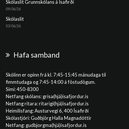
Skólaslit Grunnskólans á Ísafirði
09/06/26
Skólaslit
03/06/26
Hafa samband
Skólinn er opinn frá kl. 7:45-15:45 mánudaga til
fimmtudaga og 7:45-14:00 á föstudögum.
Sími: 450-8300
Netfang skólans:
grisa(hjá)isafjordur.is
Netfang ritara:
ritarigi(hjá)isafjordur.is
Heimilisfang: Austurvegi 6, 400 Ísafirði
Skólastjóri: Guðbjörg Halla Magnadóttir
Netfang:
gudbjorgma(hjá)isafjordur.is