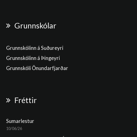
Grunnskólar
Grunnskólinn á Suðureyri
Grunnskólinn á Þingeyri
Grunnskóli Önundarfjarðar
Fréttir
Sumarlestur
10/06/26