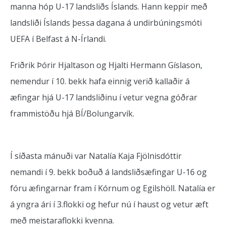
manna hóp U-17 landsliðs Íslands. Hann keppir með
landsliði Íslands þessa dagana á undirbúningsmóti
UEFA í Belfast á N-Írlandi.
Friðrik Þórir Hjaltason og Hjalti Hermann Gíslason,
nemendur í 10. bekk hafa einnig verið kallaðir á
æfingar hjá U-17 landsliðinu í vetur vegna góðrar
frammistöðu hjá BÍ/Bolungarvík.
Í síðasta mánuði var Natalía Kaja Fjölnisdóttir
nemandi í 9. bekk boðuð á landsliðsæfingar U-16 og
fóru æfingarnar fram í Kórnum og Egilshöll. Natalía er
á yngra ári í 3.flokki og hefur nú í haust og vetur æft
með meistaraflokki kvenna.