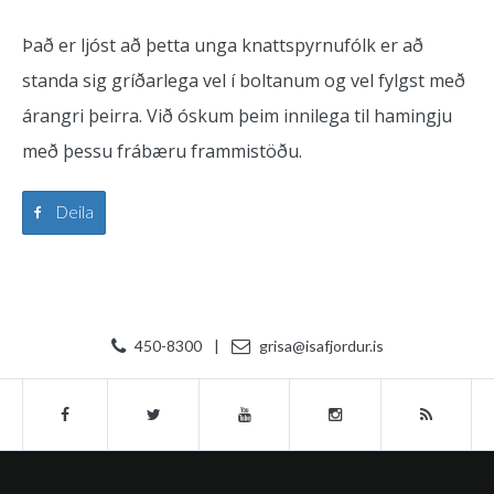
Það er ljóst að þetta unga knattspyrnufólk er að
standa sig gríðarlega vel í boltanum og vel fylgst með
árangri þeirra. Við óskum þeim innilega til hamingju
með þessu frábæru frammistöðu.
Deila
450-8300
|
grisa@isafjordur.is