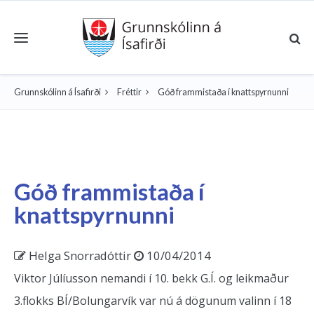
Toggle navigation
Grunnskólinn á Ísafirði
Fréttir
Góð frammistaða í knattspyrnunni
Góð frammistaða í
knattspyrnunni
Helga Snorradóttir
10/04/2014
Viktor Júlíusson nemandi í 10. bekk G.Í. og leikmaður
3.flokks BÍ/Bolungarvík var nú á dögunum valinn í 18