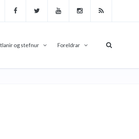
tlanir og stefnur
Foreldrar