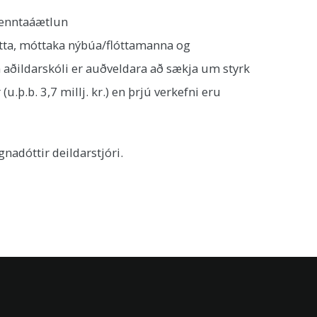
menntaáætlun
átta, móttaka nýbúa/flóttamanna og
aðildarskóli er auðveldara að sækja um styrk
þ.b. 3,7 millj. kr.) en þrjú verkefni eru
adóttir deildarstjóri.