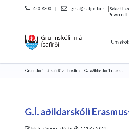
450-8300
|
grisa@isafjordur.is
Powered 
Um skó
Grunnskólinn á Ísafirði
Fréttir
G.Í. aðildarskóli Erasmus+
G.Í. aðildarskóli Erasmu
Helga Snorradóttir
22/04/2024