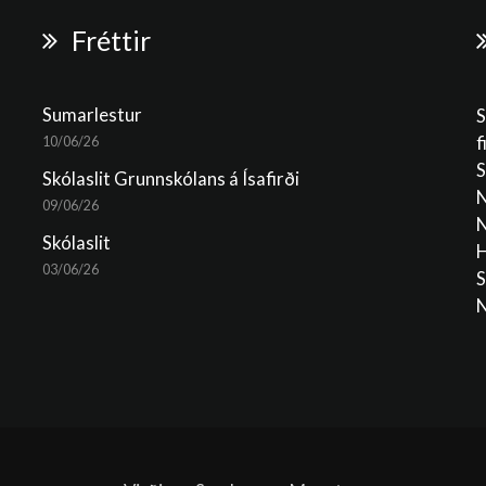
Fréttir
Sumarlestur
S
f
10/06/26
S
Skólaslit Grunnskólans á Ísafirði
N
09/06/26
N
Skólaslit
H
03/06/26
S
N