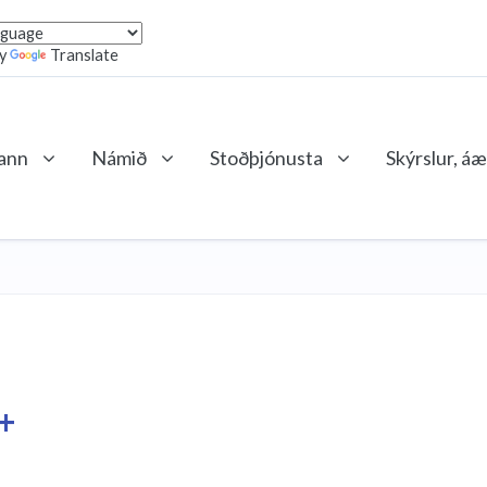
by
Translate
lann
Námið
Stoðþjónusta
Skýrslur, áæ
s+