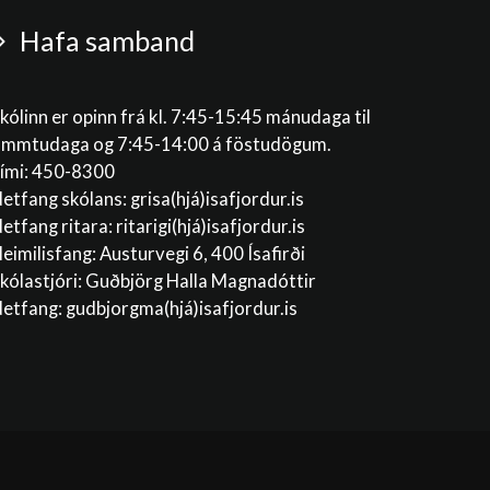
Hafa samband
kólinn er opinn frá kl. 7:45-15:45 mánudaga til
immtudaga og 7:45-14:00 á föstudögum.
ími: 450-8300
etfang skólans:
grisa(hjá)isafjordur.is
etfang ritara:
ritarigi(hjá)isafjordur.is
eimilisfang: Austurvegi 6, 400 Ísafirði
kólastjóri: Guðbjörg Halla Magnadóttir
etfang:
gudbjorgma(hjá)isafjordur.is