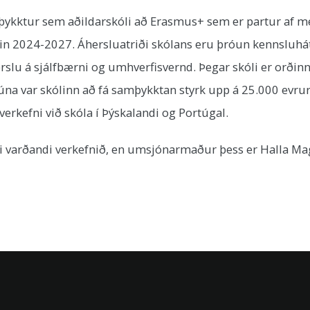
mþykktur sem aðildarskóli að Erasmus+ sem er partur af 
rin 2024-2027. Áhersluatriði skólans eru þróun kennsluh
á sjálfbærni og umhverfisvernd. Þegar skóli er orðinn 
 var skólinn að fá samþykktan styrk upp á 25.000 evrur (u.
verkefni við skóla í Þýskalandi og Portúgal.
i varðandi verkefnið, en umsjónarmaður þess er Halla Magn