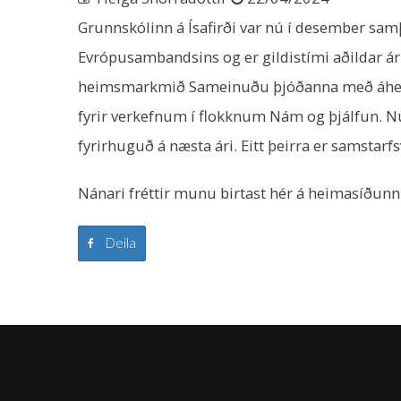
Grunnskólinn á Ísafirði var nú í desember sa
Evrópusambandsins og er gildistími aðildar á
heimsmarkmið Sameinuðu þjóðanna með áherslu 
fyrir verkefnum í flokknum Nám og þjálfun. Núna
fyrirhuguð á næsta ári. Eitt þeirra er samstarfs
Nánari fréttir munu birtast hér á heimasíðunn
Deila