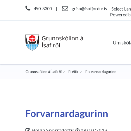
450-8300
|
grisa@isafjordur.is
Powered 
Um skó
Grunnskólinn á Ísafirði
Fréttir
Forvarnardagurinn
Forvarnardagurinn
Helga Snorradóttir
09/10/2013