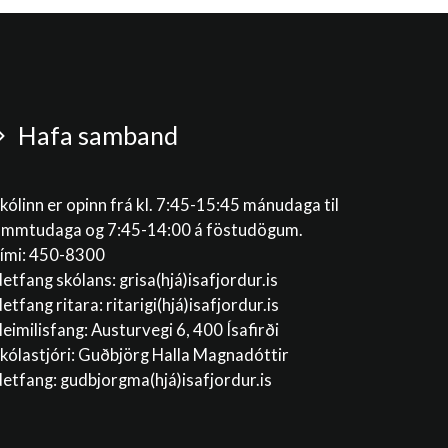
Hafa samband
kólinn er opinn frá kl. 7:45-15:45 mánudaga til
immtudaga og 7:45-14:00 á föstudögum.
ími: 450-8300
etfang skólans:
grisa(hjá)isafjordur.is
etfang ritara:
ritarigi(hjá)isafjordur.is
eimilisfang: Austurvegi 6, 400 Ísafirði
kólastjóri: Guðbjörg Halla Magnadóttir
etfang:
gudbjorgma(hjá)isafjordur.is