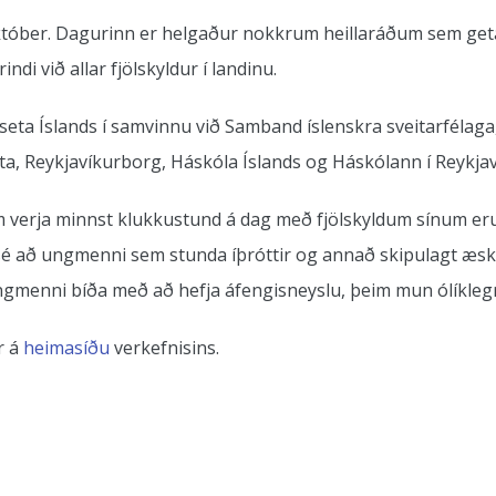
október. Dagurinn er helgaður nokkrum heillaráðum sem ge
i við allar fjölskyldur í landinu.
eta Íslands í samvinnu við Samband íslenskra sveitarfélaga
a, Reykjavíkurborg, Háskóla Íslands og Háskólann í Reykjav
verja minnst klukkustund á dag með fjölskyldum sínum eru síð
að ungmenni sem stunda íþróttir og annað skipulagt æskulýðs
gmenni bíða með að hefja áfengisneyslu, þeim mun ólíklegra 
r á
heimasíðu
verkefnisins.