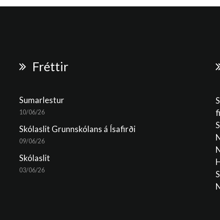
Fréttir
Sumarlestur
S
f
10/06/26
S
Skólaslit Grunnskólans á Ísafirði
N
09/06/26
N
Skólaslit
H
03/06/26
S
N