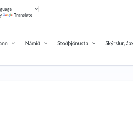
by
Translate
lann
Námið
Stoðþjónusta
Skýrslur, áæ