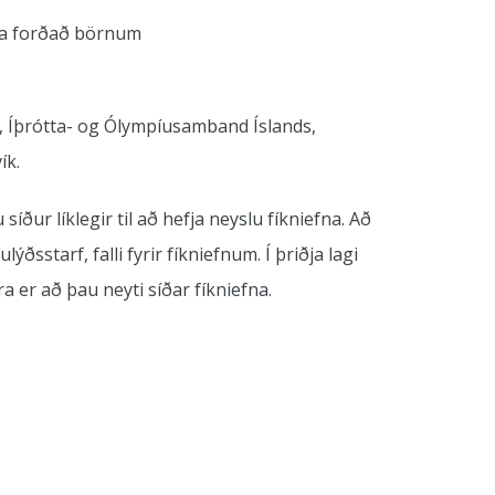
ta forðað börnum
, Íþrótta- og Ólympíusamband Íslands,
ík.
ur líklegir til að hefja neyslu fíkniefna. Að
starf, falli fyrir fíkniefnum. Í þriðja lagi
er að þau neyti síðar fíkniefna.