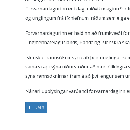
Forvarnardagurinn er í dag, miðvikudaginn 9. 
og unglingum frá fíkniefnum, ráðum sem eiga erind
Forvarnardagurinn er haldinn að frumkvæði fors
Ungmennafélag Íslands, Bandalag íslenskra skát
Íslenskar rannsóknir sýna að þeir unglingar sem 
sama skapi sýna niðurstöður að mun ólíklegra sé 
sýna rannsóknirnar fram á að því lengur sem un
Nánari upplýsingar varðandi forvarnardaginn e
Deila