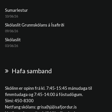
Sumarlestur
10/06/26
Skólaslit Grunnskólans á Ísafirði
09/06/26
Skólaslit
03/06/26
Hafa samband
Skólinn er opinn frá kl. 7:45-15:45 mánudaga til
fimmtudaga og 7:45-14:00 á föstudögum.
Sími: 450-8300
Netfang skólans:
grisa(hjá)isafjordur.is