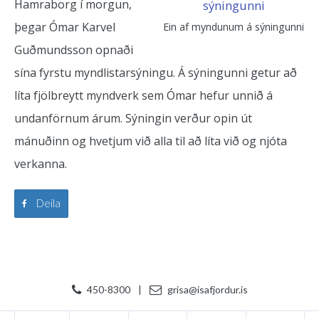
Hamraborg í morgun,
þegar Ómar Karvel
Ein af myndunum á sýningunni
Guðmundsson opnaði
sína fyrstu myndlistarsýningu. Á sýningunni getur að
líta fjölbreytt myndverk sem Ómar hefur unnið á
undanförnum árum. Sýningin verður opin út
mánuðinn og hvetjum við alla til að líta við og njóta
verkanna.
Deila
450-8300
|
grisa@isafjordur.is