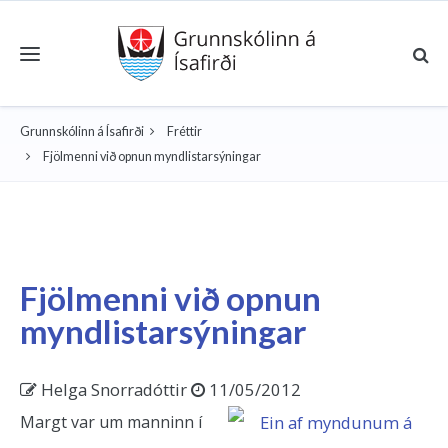
Toggle navigation
Grunnskólinn á Ísafirði
Fréttir
Fjölmenni við opnun myndlistarsýningar
Fjölmenni við opnun
myndlistarsýningar
Helga Snorradóttir
11/05/2012
Margt var um manninn í