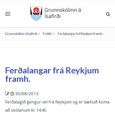
Toggle navigation
Grunnskólinn á Ísafirði
Fréttir
Ferðalangar frá Reykjum framh.
Ferðalangar frá Reykjum
framh.
30/08/2013
Ferðalagið gengur vel frá Reykjum og er áætluð koma
að skólanum kl. 14:45.