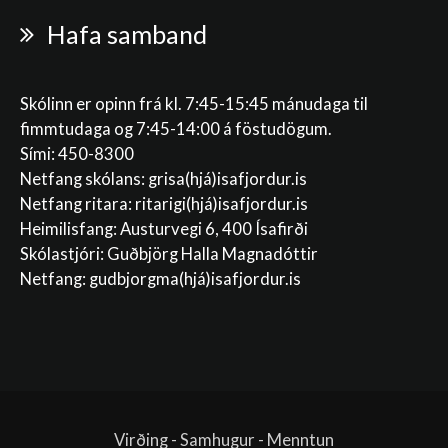
Hafa samband
Skólinn er opinn frá kl. 7:45-15:45 mánudaga til
fimmtudaga og 7:45-14:00 á föstudögum.
Sími: 450-8300
Netfang skólans:
grisa(hjá)isafjordur.is
Netfang ritara:
ritarigi(hjá)isafjordur.is
Heimilisfang: Austurvegi 6, 400 Ísafirði
Skólastjóri: Guðbjörg Halla Magnadóttir
Netfang:
gudbjorgma(hjá)isafjordur.is
Virðing - Samhugur - Menntun