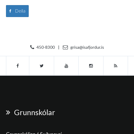
Deila
450-8300
|
grisa@isafjordur.is
Grunnskólar