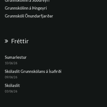
Grunnskólinn á Suðureyri
Grunnskólinn á Þingeyri
Grunnskóli Önundarfjarðar
Fréttir
Sumarlestur
10/06/26
Skólaslit Grunnskólans á Ísafirði
09/06/26
Skólaslit
03/06/26