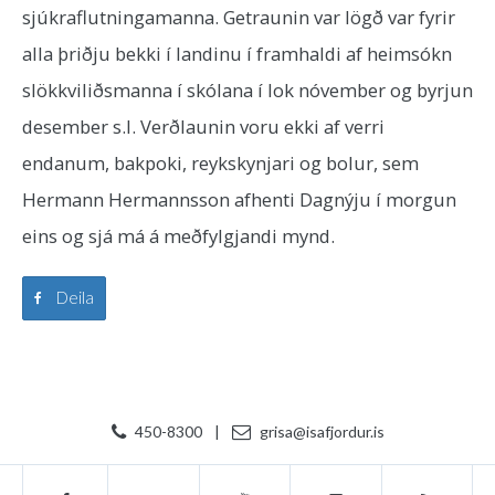
sjúkraflutningamanna. Getraunin var lögð var fyrir
alla þriðju bekki í landinu í framhaldi af heimsókn
slökkviliðsmanna í skólana í lok nóvember og byrjun
desember s.l. Verðlaunin voru ekki af verri
endanum, bakpoki, reykskynjari og bolur, sem
Hermann Hermannsson afhenti Dagnýju í morgun
eins og sjá má á meðfylgjandi mynd.
Deila
450-8300
|
grisa@isafjordur.is