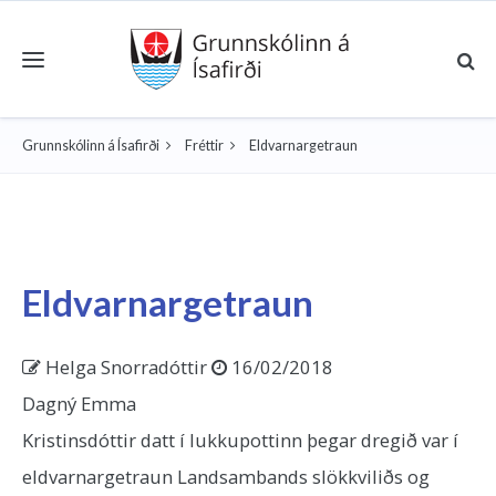
Toggle navigation
Grunnskólinn á Ísafirði
Fréttir
Eldvarnargetraun
Eldvarnargetraun
Helga Snorradóttir
16/02/2018
Dagný Emma
Kristinsdóttir datt í lukkupottinn þegar dregið var í
eldvarnargetraun Landsambands slökkviliðs og