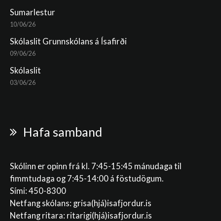
Sumarlestur
10/06/26
Skólaslit Grunnskólans á Ísafirði
09/06/26
Skólaslit
03/06/26
Hafa samband
Skólinn er opinn frá kl. 7:45-15:45 mánudaga til
fimmtudaga og 7:45-14:00 á föstudögum.
Sími: 450-8300
Netfang skólans:
grisa(hjá)isafjordur.is
Netfang ritara:
ritarigi(hjá)isafjordur.is