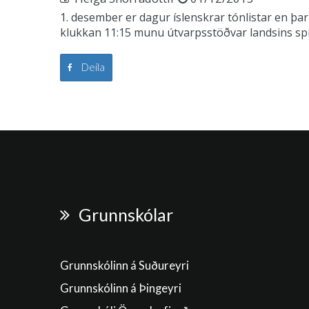
1. desember er dagur íslenskrar tónlistar en 
klukkan 11:15 munu útvarpsstöðvar landsins spil
Deila
Grunnskólar
Grunnskólinn á Suðureyri
Grunnskólinn á Þingeyri