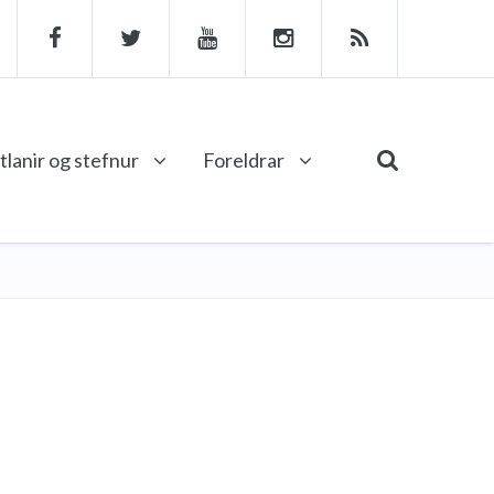
tlanir og stefnur
Foreldrar