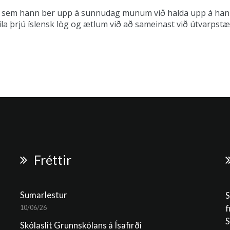
þar sem hann ber upp á sunnudag munum við halda upp á ha
a þrjú íslensk lög og ætlum við að sameinast við útvarpstæki
Fréttir
Sumarlestur
S
f
10/06/26
S
Skólaslit Grunnskólans á Ísafirði