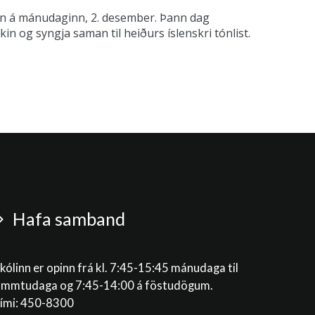
nn á mánudaginn, 2. desember. Þann dag
n og syngja saman til heiðurs íslenskri tónlist.
Hafa samband
kólinn er opinn frá kl. 7:45-15:45 mánudaga til
immtudaga og 7:45-14:00 á föstudögum.
ími: 450-8300