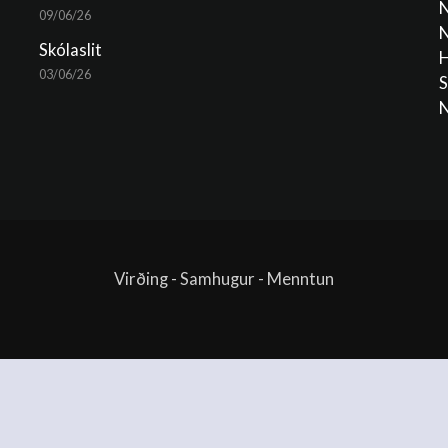
N
09/06/26
N
Skólaslit
H
03/06/26
S
N
Virðing - Samhugur - Menntun