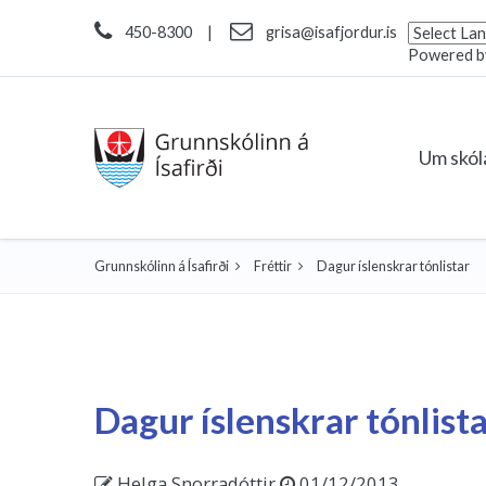
450-8300
|
grisa@isafjordur.is
Powered 
Um skó
Grunnskólinn á Ísafirði
Fréttir
Dagur íslenskrar tónlistar
Dagur íslenskrar tónlist
Helga Snorradóttir
01/12/2013