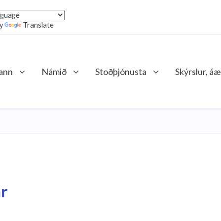
by
Translate
lann
Námið
Stoðþjónusta
Skýrslur, áæ
ar