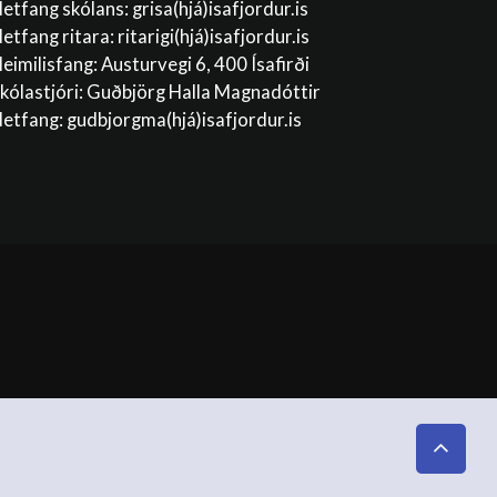
etfang skólans:
grisa(hjá)isafjordur.is
etfang ritara:
ritarigi(hjá)isafjordur.is
eimilisfang: Austurvegi 6, 400 Ísafirði
kólastjóri: Guðbjörg Halla Magnadóttir
etfang:
gudbjorgma(hjá)isafjordur.is