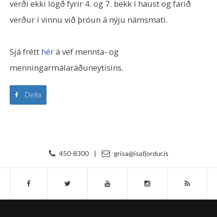
verði ekki lögð fyrir 4. og 7. bekk í haust og farið
verður í vinnu við þróun á nýju námsmati.
Sjá frétt
hér
á vef mennta- og
menningarmálaráðuneytisins.
Deila
450-8300
|
grisa@isafjordur.is