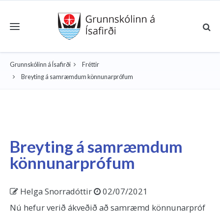
Toggle navigation
Grunnskólinn á Ísafirði
Fréttir
Breyting á samræmdum könnunarprófum
Breyting á samræmdum
könnunarprófum
Helga Snorradóttir
02/07/2021
Nú hefur verið ákveðið að samræmd könnunarpróf