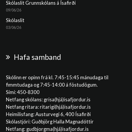
Skólaslit Grunnskólans á Ísafirði
09/06/26
Skólaslit
03/06/26
Hafa samband
Skólinn er opinn frá kl. 7:45-15:45 mánudaga til
fimmtudaga og 7:45-14:00 á föstudögum.
Sími: 450-8300
Netfang skólans:
grisa(hjá)isafjordur.is
Netfang ritara:
ritarigi(hjá)isafjordur.is
Heimilisfang: Austurvegi 6, 400 Ísafirði
Skólastjóri: Guðbjörg Halla Magnadóttir
Netfang:
gudbjorgma(hjá)isafjordur.is