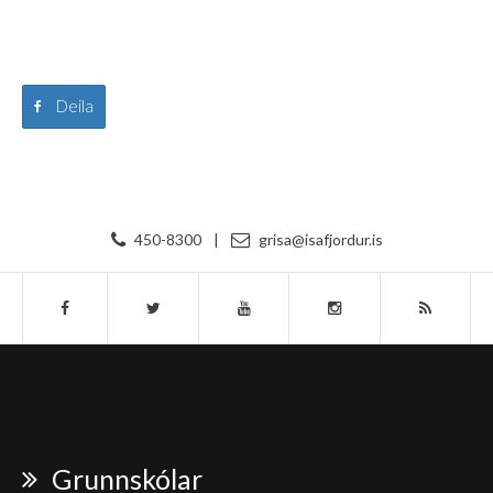
Deila
450-8300
|
grisa@isafjordur.is
Grunnskólar