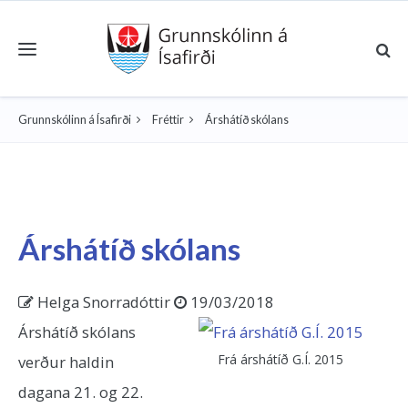
Toggle navigation
Grunnskólinn á Ísafirði
Fréttir
Árshátíð skólans
Árshátíð skólans
Helga Snorradóttir
19/03/2018
Árshátíð skólans
Frá árshátíð G.Í. 2015
verður haldin
dagana 21. og 22.