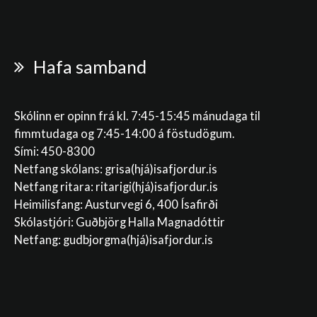
Hafa samband
Skólinn er opinn frá kl. 7:45-15:45 mánudaga til
fimmtudaga og 7:45-14:00 á föstudögum.
Sími: 450-8300
Netfang skólans:
grisa(hjá)isafjordur.is
Netfang ritara:
ritarigi(hjá)isafjordur.is
Heimilisfang: Austurvegi 6, 400 Ísafirði
Skólastjóri: Guðbjörg Halla Magnadóttir
Netfang:
gudbjorgma(hjá)isafjordur.is