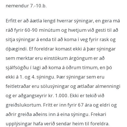
nemendur 7.-10.b.
Erfitt er að áætla lengd hverrar sýningar, en gera má
ráð fyrir 60-90 mínútum og hvetjum við gesti til að
sitja sýningar á enda til að koma í veg fyrir rask og
óþægindi. Ef foreldrar komast ekki á þær sýningar
sem merktar eru einstökum árgöngum er að
sjálfsögðu í lagi að koma á öðrum tímum, en þó
ekki á 1. og 4. sýningu. Þær sýningar sem eru
feitletraðar eru sölusýningar og ætlaðar almenningi
og er aðgangseyrir kr. 1.000. Ekki er tekið við
greiðslukortum. Frítt er inn fyrir 67 ára og eldri og
aðrir greiða aðeins inn á eina sýningu. Frekari
upplýsingar hafa verið sendar heim til foreldra.