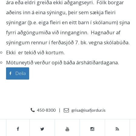
ára eða eldri greiða ekki aðgangseyri. Fólk borgar
aðeins inn á eina sýningu, þeir sem sækja fleiri
sýningar (þ.e. eiga fleiri en eitt barn í skólanum) sýna
fyrri aðgöngumiða við innganginn. Hagnaður af
sýningum rennur í ferðasjóð 7. bk. vegna skólabúða.
Ekki er tekið við kortum.
Mötuneytið verður opið báða árshátíðardagana.
Deila
450-8300
|
grisa@isafjordur.is