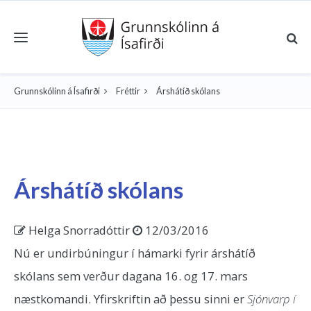
Toggle navigation
Grunnskólinn á Ísafirði
Fréttir
Árshátíð skólans
Árshátíð skólans
Helga Snorradóttir
12/03/2016
Nú er undirbúningur í hámarki fyrir árshátíð
skólans sem verður dagana 16. og 17. mars
næstkomandi. Yfirskriftin að þessu sinni er
Sjónvarp í