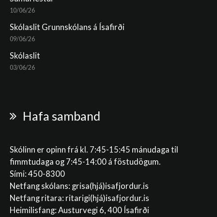
10/06/26
Skólaslit Grunnskólans á Ísafirði
09/06/26
Skólaslit
03/06/26
Hafa samband
Skólinn er opinn frá kl. 7:45-15:45 mánudaga til
fimmtudaga og 7:45-14:00 á föstudögum.
Sími: 450-8300
Netfang skólans:
grisa(hjá)isafjordur.is
Netfang ritara:
ritarigi(hjá)isafjordur.is
Heimilisfang: Austurvegi 6, 400 Ísafirði