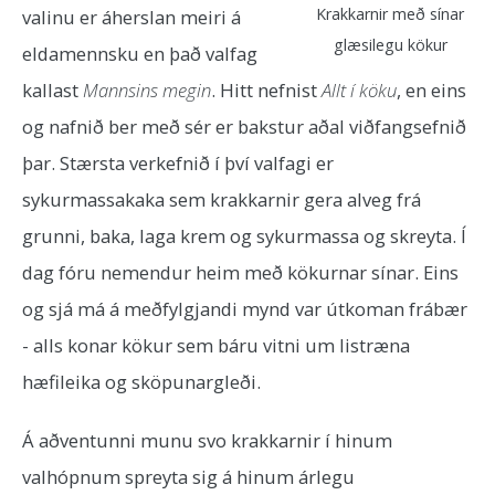
Krakkarnir með sínar
valinu er áherslan meiri á
glæsilegu kökur
eldamennsku en það valfag
kallast
Mannsins megin
. Hitt nefnist
Allt í köku
, en eins
og nafnið ber með sér er bakstur aðal viðfangsefnið
þar. Stærsta verkefnið í því valfagi er
sykurmassakaka sem krakkarnir gera alveg frá
grunni, baka, laga krem og sykurmassa og skreyta. Í
dag fóru nemendur heim með kökurnar sínar. Eins
og sjá má á meðfylgjandi mynd var útkoman frábær
- alls konar kökur sem báru vitni um listræna
hæfileika og sköpunargleði.
Á aðventunni munu svo krakkarnir í hinum
valhópnum spreyta sig á hinum árlegu