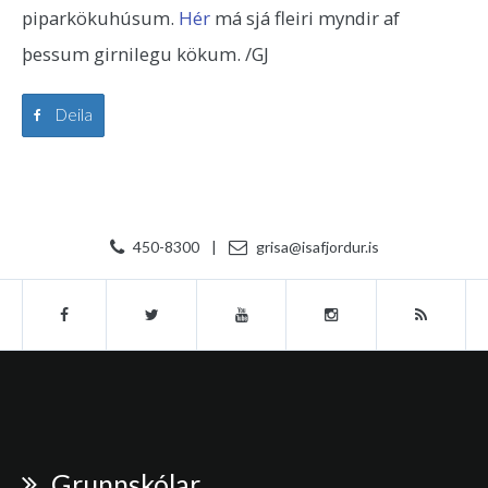
piparkökuhúsum.
Hér
má sjá fleiri myndir af
þessum girnilegu kökum. /GJ
Deila
450-8300
|
grisa@isafjordur.is
Grunnskólar