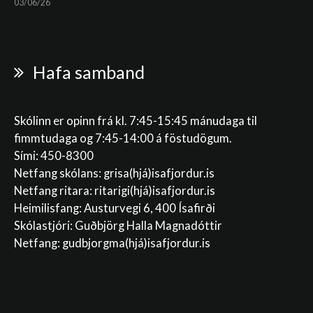
03/06/26
Hafa samband
Skólinn er opinn frá kl. 7:45-15:45 mánudaga til
fimmtudaga og 7:45-14:00 á föstudögum.
Sími: 450-8300
Netfang skólans:
grisa(hjá)isafjordur.is
Netfang ritara:
ritarigi(hjá)isafjordur.is
Heimilisfang: Austurvegi 6, 400 Ísafirði
Skólastjóri: Guðbjörg Halla Magnadóttir
Netfang:
gudbjorgma(hjá)isafjordur.is