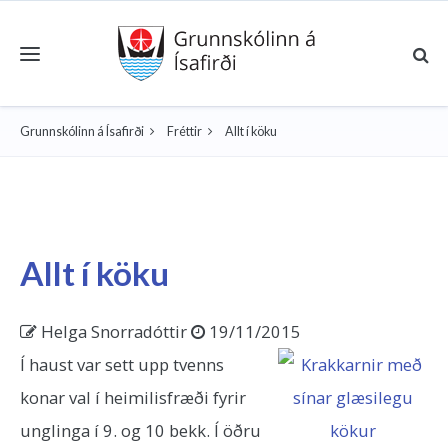
Toggle navigation
Grunnskólinn á Ísafirði
Fréttir
Allt í köku
Allt í köku
Helga Snorradóttir
19/11/2015
Í haust var sett upp tvenns
konar val í heimilisfræði fyrir
unglinga í 9. og 10 bekk. Í öðru