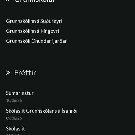
Grunnskólinn á Suðureyri
Grunnskólinn á Þingeyri
Grunnskóli Önundarfjarðar
Fréttir
Sumarlestur
10/06/26
Skólaslit Grunnskólans á Ísafirði
09/06/26
Skólaslit