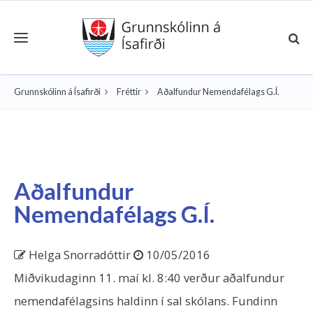
Toggle navigation
Grunnskólinn á Ísafirði
Fréttir
Aðalfundur Nemendafélags G.Í.
Aðalfundur
Nemendafélags G.Í.
Helga Snorradóttir
10/05/2016
Miðvikudaginn 11. maí kl. 8:40 verður aðalfundur
nemendafélagsins haldinn í sal skólans. Fundinn