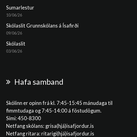
Sumarlestur
10/06/26
Skólaslit Grunnskólans á Ísafirði
09/06/26
Skólaslit
03/06/26
Hafa samband
Skólinn er opinn frá kl. 7:45-15:45 mánudaga til
fimmtudaga og 7:45-14:00 á föstudögum.
Sími: 450-8300
Netfang skólans:
grisa(hjá)isafjordur.is
Netfang ritara:
ritarigi(hjá)isafjordur.is