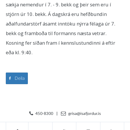
sækja nemendur í 7. - 9. bekk og þeir sem eru í
stjórn úr 10. bekk. Á dagskrá eru hefðbundin
aðalfundarstörf ásamt inntöku nýrra félaga úr 7.
bekk og framboða til formanns næsta vetrar.
Kosning fer síðan fram í kennslustundinni á eftir
eða kl. 9:40.
Deila
450-8300
|
grisa@isafjordur.is