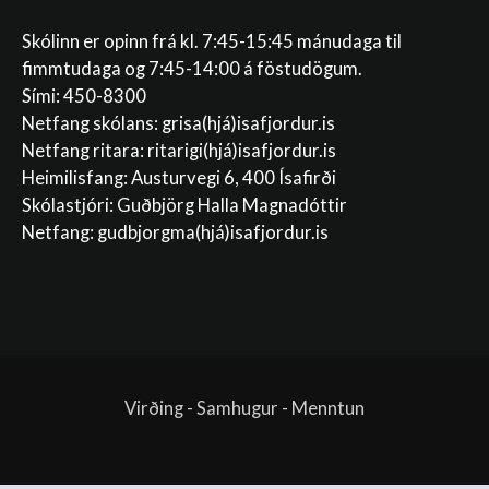
Skólinn er opinn frá kl. 7:45-15:45 mánudaga til
fimmtudaga og 7:45-14:00 á föstudögum.
Sími: 450-8300
Netfang skólans:
grisa(hjá)isafjordur.is
Netfang ritara:
ritarigi(hjá)isafjordur.is
Heimilisfang: Austurvegi 6, 400 Ísafirði
Skólastjóri: Guðbjörg Halla Magnadóttir
Netfang:
gudbjorgma(hjá)isafjordur.is
Virðing - Samhugur - Menntun