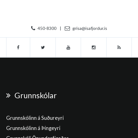
450-8300
|
grisa@isafjordur.is
Grunnskólar
Grunnskólinn á Suðureyri
Grunnskólinn á Þingeyri