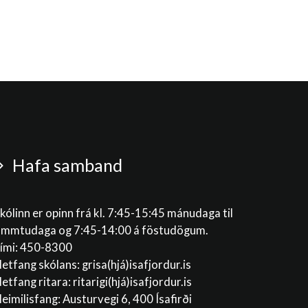
Hafa samband
kólinn er opinn frá kl. 7:45-15:45 mánudaga til
immtudaga og 7:45-14:00 á föstudögum.
ími: 450-8300
etfang skólans:
grisa(hjá)isafjordur.is
etfang ritara:
ritarigi(hjá)isafjordur.is
eimilisfang: Austurvegi 6, 400 Ísafirði