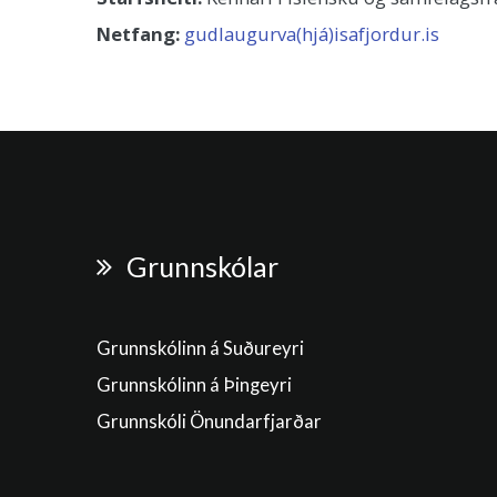
Netfang:
gudlaugurva(hjá)isafjordur.is
Grunnskólar
Grunnskólinn á Suðureyri
Grunnskólinn á Þingeyri
Grunnskóli Önundarfjarðar