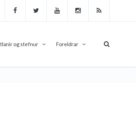
tlanir og stefnur
Foreldrar