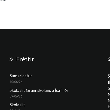
Fréttir
Sumarlestur
S
f
10/06/26
S
Skólaslit Grunnskólans á Ísafirði
N
09/06/26
N
Skólaslit
H