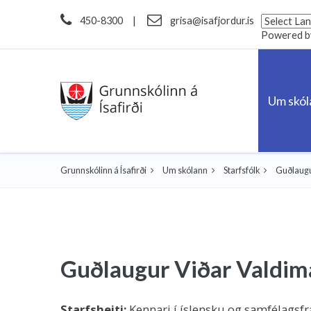
450-8300
|
grisa@isafjordur.is
Powered 
Um skó
Grunnskólinn á Ísafirði
Um skólann
Starfsfólk
Guðlaugu
Guðlaugur Viðar Valdim
Starfsheiti:
Kennari í íslensku og samfélagsf