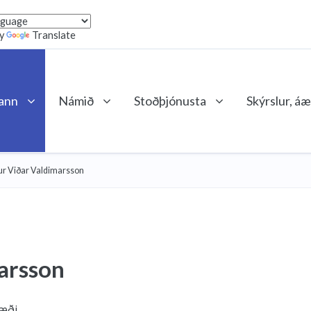
by
Translate
lann
Námið
Stoðþjónusta
Skýrslur, áæ
r Viðar Valdimarsson
arsson
ræði