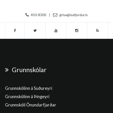
450-8300
|
grisa@isafjordur.is
Grunnskólar
Grunnskólinn á Suðureyri
Grunnskólinn á Þingeyri
Grunnskóli Önundarfjarðar