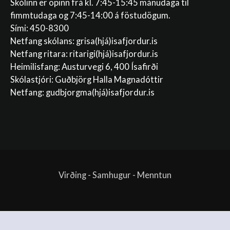
Skólinn er opinn frá kl. 7:45-15:45 mánudaga til
fimmtudaga og 7:45-14:00 á föstudögum.
Sími: 450-8300
Netfang skólans:
grisa(hjá)isafjordur.is
Netfang ritara:
ritarigi(hjá)isafjordur.is
Heimilisfang: Austurvegi 6, 400 Ísafirði
Skólastjóri: Guðbjörg Halla Magnadóttir
Netfang:
gudbjorgma(hjá)isafjordur.is
Virðing - Samhugur - Menntun