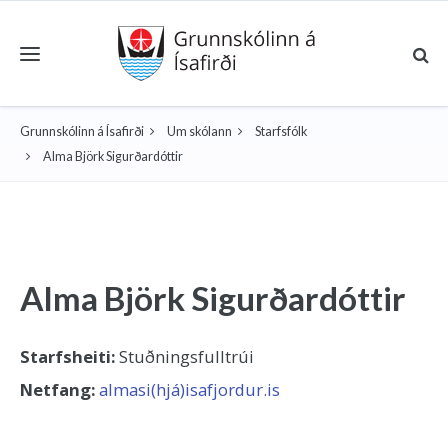
Toggle navigation
Grunnskólinn á Ísafirði
Um skólann
Starfsfólk
Alma Björk Sigurðardóttir
Alma Björk Sigurðardóttir
Starfsheiti:
Stuðningsfulltrúi
Netfang:
almasi(hjá)isafjordur.is