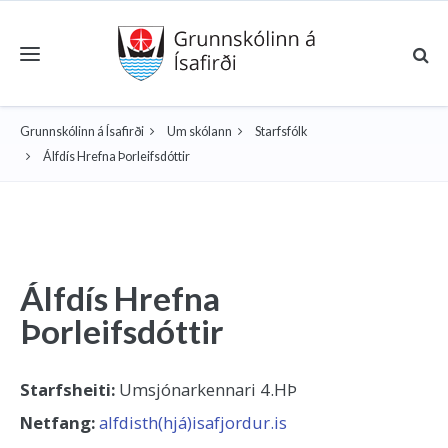
Toggle navigation
Grunnskólinn á Ísafirði
Um skólann
Starfsfólk
Álfdís Hrefna Þorleifsdóttir
Álfdís Hrefna
Þorleifsdóttir
Starfsheiti:
Umsjónarkennari 4.HÞ
Netfang:
alfdisth(hjá)isafjordur.is