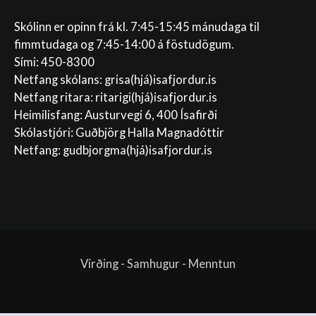
Skólinn er opinn frá kl. 7:45-15:45 mánudaga til
fimmtudaga og 7:45-14:00 á föstudögum.
Sími: 450-8300
Netfang skólans:
grisa(hjá)isafjordur.is
Netfang ritara:
ritarigi(hjá)isafjordur.is
Heimilisfang: Austurvegi 6, 400 Ísafirði
Skólastjóri: Guðbjörg Halla Magnadóttir
Netfang:
gudbjorgma(hjá)isafjordur.is
Virðing - Samhugur - Menntun