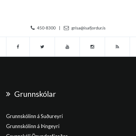
450-8300
|
grisa@isafjordur.is
Grunnskólar
Grunnskólinn á Suðureyri
Grunnskólinn á Þingeyri