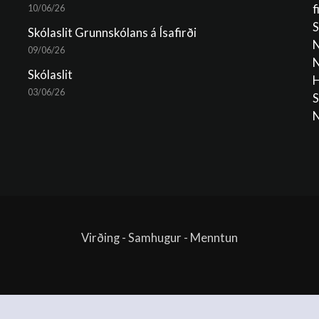
f
10/06/26
S
Skólaslit Grunnskólans á Ísafirði
N
09/06/26
N
Skólaslit
H
03/06/26
S
N
Virðing - Samhugur - Menntun