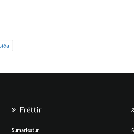
síða
Fréttir
Sumarlestur
S