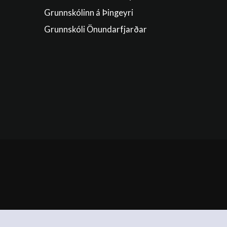
Grunnskólinn á Þingeyri
Grunnskóli Önundarfjarðar