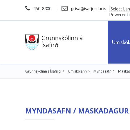
450-8300
|
grisa@isafjordur.is
Powered 
Um skó
Grunnskólinn á Ísafirði
Um skólann
Myndasafn
Maskad
MYNDASAFN / MASKADAGUR 0