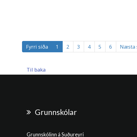
Fyrri síða
1
2
3
4
5
6
Næsta 
Til baka
Grunnskólar
Grunnskólinn á Suðureyri