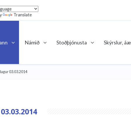
by
Translate
lann
Námið
Stoðþjónusta
Skýrslur, áæ
agur 03.03.2014
3.03.2014