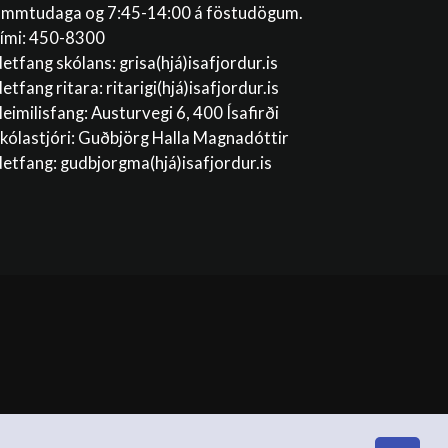
immtudaga og 7:45-14:00 á föstudögum.
ími: 450-8300
etfang skólans:
grisa(hjá)isafjordur.is
etfang ritara:
ritarigi(hjá)isafjordur.is
eimilisfang: Austurvegi 6, 400 Ísafirði
kólastjóri: Guðbjörg Halla Magnadóttir
etfang:
gudbjorgma(hjá)isafjordur.is