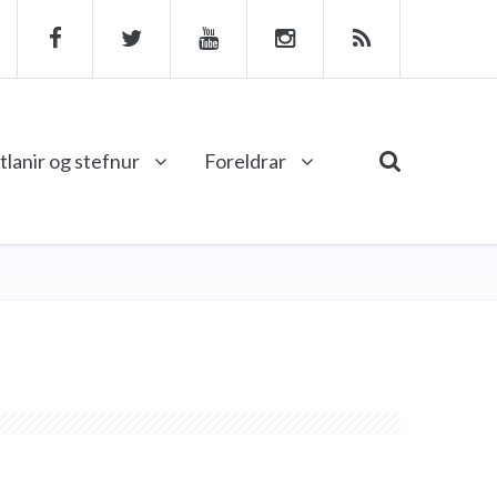
tlanir og stefnur
Foreldrar