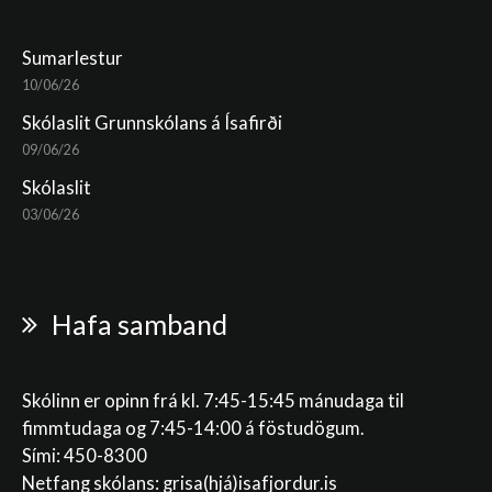
Sumarlestur
10/06/26
Skólaslit Grunnskólans á Ísafirði
09/06/26
Skólaslit
03/06/26
Hafa samband
Skólinn er opinn frá kl. 7:45-15:45 mánudaga til
fimmtudaga og 7:45-14:00 á föstudögum.
Sími: 450-8300
Netfang skólans:
grisa(hjá)isafjordur.is