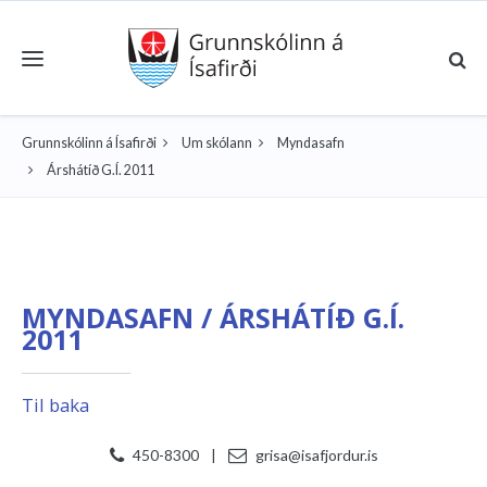
Toggle navigation
Grunnskólinn á Ísafirði
Um skólann
Myndasafn
Árshátíð G.Í. 2011
MYNDASAFN / ÁRSHÁTÍÐ G.Í.
2011
Til baka
450-8300
|
grisa@isafjordur.is