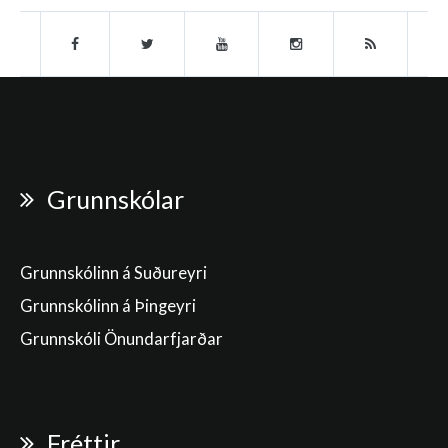
Grunnskólar
Grunnskólinn á Suðureyri
Grunnskólinn á Þingeyri
Grunnskóli Önundarfjarðar
Fréttir