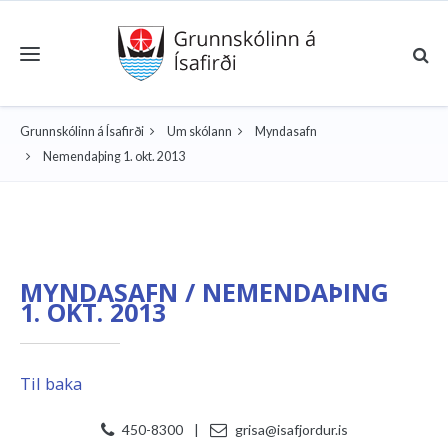
Toggle navigation
Grunnskólinn á Ísafirði
Um skólann
Myndasafn
Nemendaþing 1. okt. 2013
MYNDASAFN / NEMENDAÞING
1. OKT. 2013
Til baka
450-8300
|
grisa@isafjordur.is