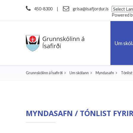
450-8300
|
grisa@isafjordur.is
Powered 
Um skó
Grunnskólinn á Ísafirði
Um skólann
Myndasafn
Tónlist 
MYNDASAFN / TÓNLIST FYRIR