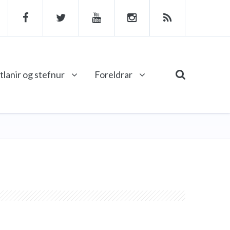
tlanir og stefnur
Foreldrar