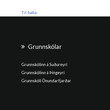
Til baka
Grunnskólar
Grunnskólinn á Suðureyri
Grunnskólinn á Þingeyri
Grunnskóli Önundarfjarðar