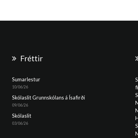
Fréttir
Sumarlestur
S
f
10/06/26
S
Skólaslit Grunnskólans á Ísafirði
N
09/06/26
N
Skólaslit
H
03/06/26
S
N