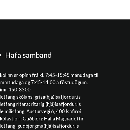
Hafa samband
kólinn er opinn frá kl. 7:45-15:45 mánudaga til
immtudaga og 7:45-14:00 á föstudögum.
ími: 450-8300
etfang skólans:
grisa(hjá)isafjordur.is
etfang ritara:
ritarigi(hjá)isafjordur.is
eimilisfang: Austurvegi 6, 400 Ísafirði
kólastjóri: Guðbjörg Halla Magnadóttir
etfang:
gudbjorgma(hjá)isafjordur.is