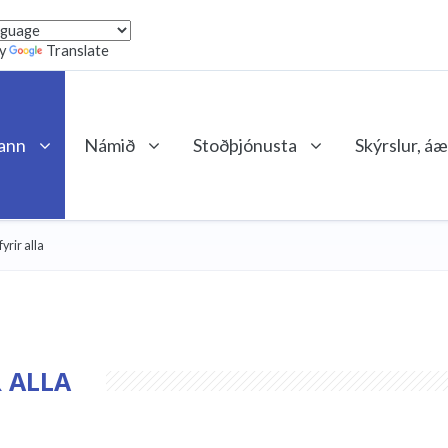
by
Translate
lann
Námið
Stoðþjónusta
Skýrslur, áæ
fyrir alla
 ALLA