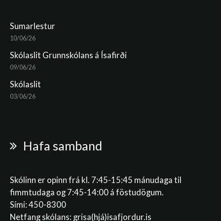
Sumarlestur
10/06/26
Skólaslit Grunnskólans á Ísafirði
09/06/26
Skólaslit
03/06/26
Hafa samband
Skólinn er opinn frá kl. 7:45-15:45 mánudaga til
fimmtudaga og 7:45-14:00 á föstudögum.
Sími: 450-8300
Netfang skólans:
grisa(hjá)isafjordur.is