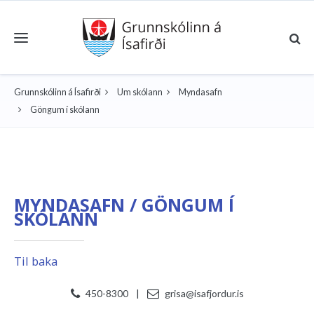
Toggle navigation
Grunnskólinn á Ísafirði
Um skólann
Myndasafn
Göngum í skólann
MYNDASAFN / GÖNGUM Í
SKÓLANN
Til baka
450-8300
|
grisa@isafjordur.is