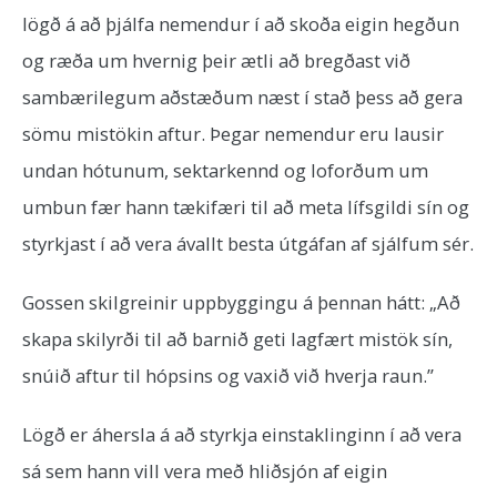
lögð á að þjálfa nemendur í að skoða eigin hegðun
og ræða um hvernig þeir ætli að bregðast við
sambærilegum aðstæðum næst í stað þess að gera
sömu mistökin aftur. Þegar nemendur eru lausir
undan hótunum, sektarkennd og loforðum um
umbun fær hann tækifæri til að meta lífsgildi sín og
styrkjast í að vera ávallt besta útgáfan af sjálfum sér.
Gossen skilgreinir uppbyggingu á þennan hátt: „Að
skapa skilyrði til að barnið geti lagfært mistök sín,
snúið aftur til hópsins og vaxið við hverja raun.”
Lögð er áhersla á að styrkja einstaklinginn í að vera
sá sem hann vill vera með hliðsjón af eigin