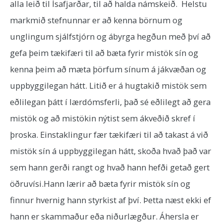
alla leið til Ísafjarðar, til að halda námskeið. Helstu
markmið stefnunnar er að kenna börnum og
unglingum sjálfstjórn og ábyrga hegðun með því að
gefa þeim tækifæri til að bæta fyrir mistök sín og
kenna þeim að mæta þörfum sínum á jákvæðan og
uppbyggilegan hátt. Litið er á hugtakið mistök sem
eðlilegan þátt í lærdómsferli, það sé eðlilegt að gera
mistök og að mistökin nýtist sem ákveðið skref í
þroska. Einstaklingur fær tækifæri til að takast á við
mistök sín á uppbyggilegan hátt, skoða hvað það var
sem hann gerði rangt og hvað hann hefði getað gert
öðruvísi.Hann lærir að bæta fyrir mistök sín og
finnur hvernig hann styrkist af því. Þetta næst ekki ef
hann er skammaður eða niðurlægður. Áhersla er