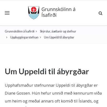
Toggle navigation
Grunnskólinn á Ísafirði
Skýrslur, áætlanir og stefnur
Uppbyggingarstefnan
Um Uppeldi til ábyrgðar
Um Uppeldi til ábyrgðar
Upphafsmaður stefnunnar Uppeldi til ábyrgðar er
Diane Gossen. Hún hefur unnið með kennurum víða
um heim og meðal annars oft komið til Íslands, og