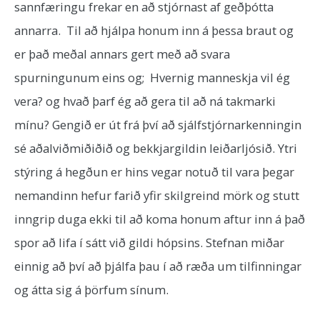
sannfæringu frekar en að stjórnast af geðþótta
annarra. Til að hjálpa honum inn á þessa braut og
er það meðal annars gert með að svara
spurningunum eins og; Hvernig manneskja vil ég
vera? og hvað þarf ég að gera til að ná takmarki
mínu? Gengið er út frá því að sjálfstjórnarkenningin
sé aðalviðmiðiðið og bekkjargildin leiðarljósið. Ytri
stýring á hegðun er hins vegar notuð til vara þegar
nemandinn hefur farið yfir skilgreind mörk og stutt
inngrip duga ekki til að koma honum aftur inn á það
spor að lifa í sátt við gildi hópsins. Stefnan miðar
einnig að því að þjálfa þau í að ræða um tilfinningar
og átta sig á þörfum sínum.