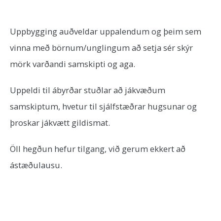
Uppbygging auðveldar uppalendum og þeim sem
vinna með börnum/unglingum að setja sér skýr
mörk varðandi samskipti og aga.
Uppeldi til ábyrðar stuðlar að jákvæðum
samskiptum, hvetur til sjálfstæðrar hugsunar og
þroskar jákvætt gildismat.
Öll hegðun hefur tilgang, við gerum ekkert að
ástæðulausu.