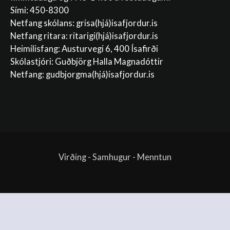
Sími: 450-8300
Netfang skólans:
grisa(hjá)isafjordur.is
Netfang ritara:
ritarigi(hjá)isafjordur.is
Heimilisfang: Austurvegi 6, 400 Ísafirði
Skólastjóri: Guðbjörg Halla Magnadóttir
Netfang:
gudbjorgma(hjá)isafjordur.is
Virðing - Samhugur - Menntun