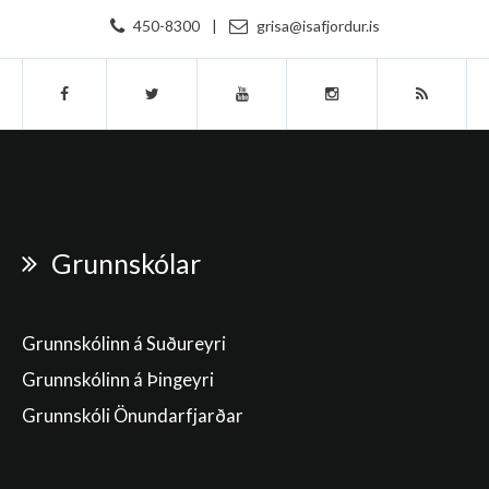
450-8300
|
grisa@isafjordur.is
Grunnskólar
Grunnskólinn á Suðureyri
Grunnskólinn á Þingeyri
Grunnskóli Önundarfjarðar