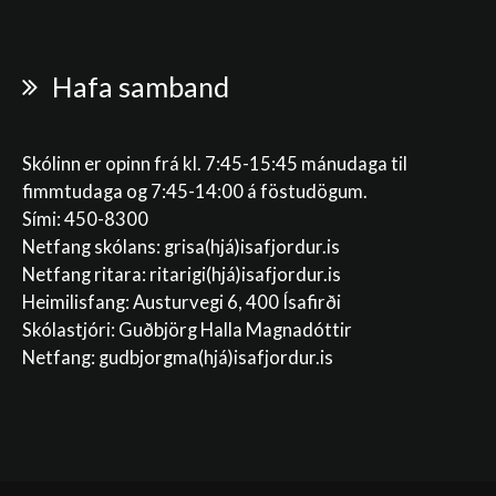
Hafa samband
Skólinn er opinn frá kl. 7:45-15:45 mánudaga til
fimmtudaga og 7:45-14:00 á föstudögum.
Sími: 450-8300
Netfang skólans:
grisa(hjá)isafjordur.is
Netfang ritara:
ritarigi(hjá)isafjordur.is
Heimilisfang: Austurvegi 6, 400 Ísafirði
Skólastjóri: Guðbjörg Halla Magnadóttir
Netfang:
gudbjorgma(hjá)isafjordur.is