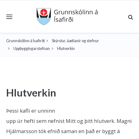
Toggle navigation
Grunnskólinn á Ísafirði
Skýrslur, áætlanir og stefnur
Uppbyggingarstefnan
Hlutverkin
Hlutverkin
Þessi kafli er unninn
upp úr hefti sem nefnist Mitt og þitt hlutverk. Magni
Hjálmarsson tók efnið saman en það er byggt á