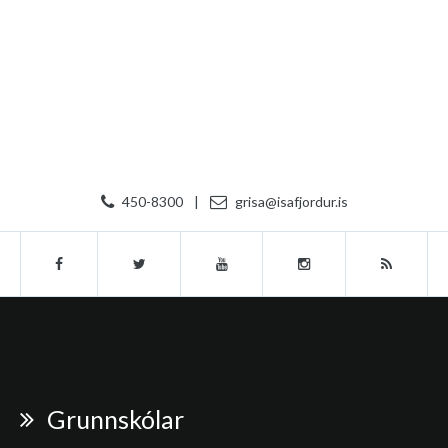
450-8300
|
grisa@isafjordur.is
Grunnskólar