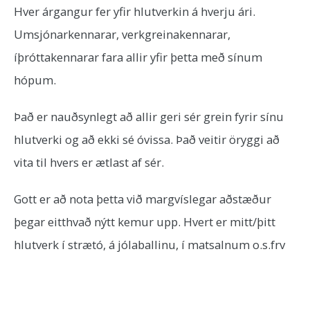
Hver árgangur fer yfir hlutverkin á hverju ári.
Umsjónarkennarar, verkgreinakennarar,
íþróttakennarar fara allir yfir þetta með sínum
hópum.
Það er nauðsynlegt að allir geri sér grein fyrir sínu
hlutverki og að ekki sé óvissa. Það veitir öryggi að
vita til hvers er ætlast af sér.
Gott er að nota þetta við margvíslegar aðstæður
þegar eitthvað nýtt kemur upp. Hvert er mitt/þitt
hlutverk í strætó, á jólaballinu, í matsalnum o.s.frv