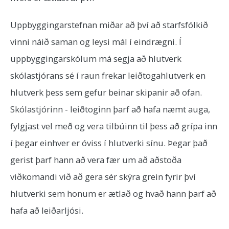
Uppbyggingarstefnan miðar að því að starfsfólkið
vinni náið saman og leysi mál í eindrægni. Í
uppbyggingarskólum má segja að hlutverk
skólastjórans sé í raun frekar leiðtogahlutverk en
hlutverk þess sem gefur beinar skipanir að ofan.
Skólastjórinn - leiðtoginn þarf að hafa næmt auga,
fylgjast vel með og vera tilbúinn til þess að grípa inn
í þegar einhver er óviss í hlutverki sínu. Þegar það
gerist þarf hann að vera fær um að aðstoða
viðkomandi við að gera sér skýra grein fyrir því
hlutverki sem honum er ætlað og hvað hann þarf að
hafa að leiðarljósi.