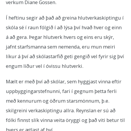
verkum Diane Gossen.
Í heftinu segir að það að greina hlutverkaskiptingu í
skóla sé í raun fólgið í að lýsa því hvað hver og einn
á að gera. Þegar hlutverk hvers og eins eru skýr,
jafnt starfsmanna sem nemenda, eru mun meiri
líkur á því að skólastarfið geti gengið vel fyrir sig því
engum líður vel í óvissu hlutverki.
Mælt er með því að skólar, sem hyggjast vinna eftir
uppbyggingarstefnunni, fari í gegnum þetta ferli
með kennurum og öðrum starsmönnum, þ.e.
skilgreini verkaskiptingu allra. Reynslan er sú að
fólki finnst slík vinna veita öryggi og það viti betur til
hvers er ætlast af því.