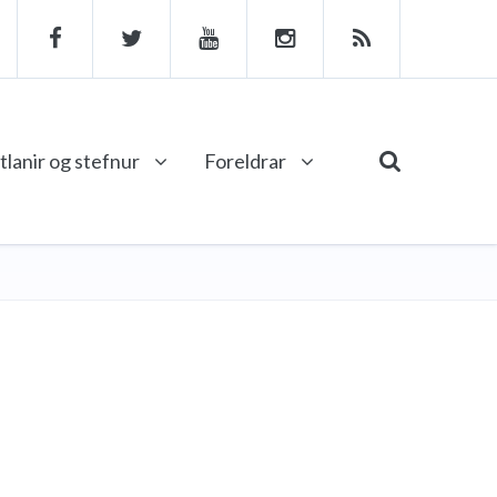
tlanir og stefnur
Foreldrar