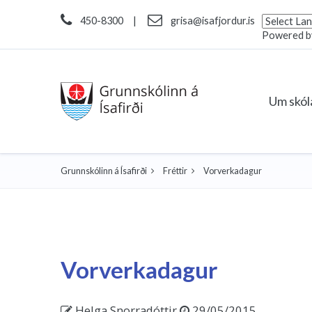
450-8300
|
grisa@isafjordur.is
Powered 
Um skó
Grunnskólinn á Ísafirði
Fréttir
Vorverkadagur
Vorverkadagur
Helga Snorradóttir
29/05/2015