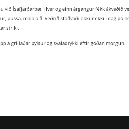
 við Ísafjarðarbæ. Hver og einn árgangur fékk ákveðið verk
ur, pússa, mála o.fl. Veðrið stöðvaði okkur ekki í dag þó he
r striki.
p á grillaðar pylsur og svaladrykki eftir góðan morgun.