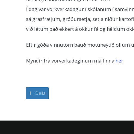
Í dag var vorkverkadagur í skólanum í samvinnu
sá grasfræjum, gróðursetja, setja niður kartöfl
við létum það ekkert á okkur fá og héldum okka
Eftir góða vinnutörn bauð mötuneytið öllum up
Myndir frá vorverkadeginum má finna
hér
.
Deila