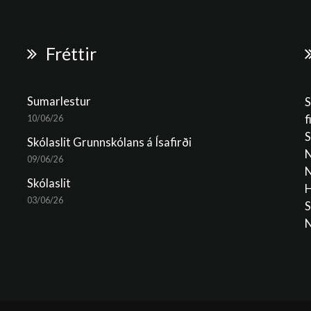
Fréttir
Sumarlestur
S
f
10/06/26
S
Skólaslit Grunnskólans á Ísafirði
N
09/06/26
N
Skólaslit
H
03/06/26
S
N