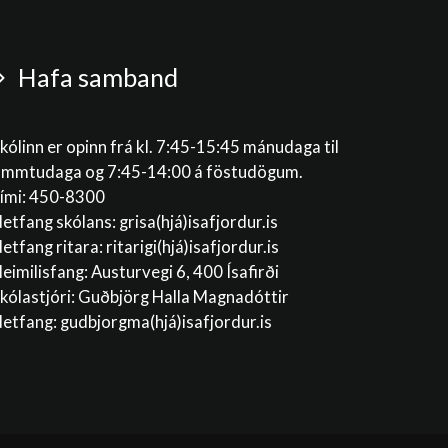
Hafa samband
kólinn er opinn frá kl. 7:45-15:45 mánudaga til
immtudaga og 7:45-14:00 á föstudögum.
ími: 450-8300
etfang skólans:
grisa(hjá)isafjordur.is
etfang ritara:
ritarigi(hjá)isafjordur.is
eimilisfang: Austurvegi 6, 400 Ísafirði
kólastjóri: Guðbjörg Halla Magnadóttir
etfang:
gudbjorgma(hjá)isafjordur.is