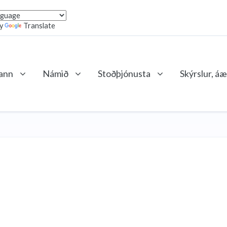
by
Translate
lann
Námið
Stoðþjónusta
Skýrslur, áæ