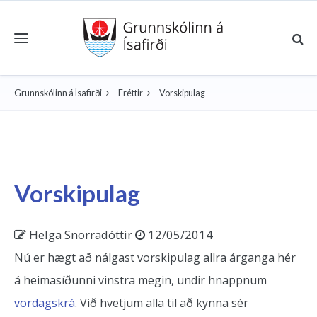
Toggle navigation
Grunnskólinn á Ísafirði
Fréttir
Vorskipulag
Vorskipulag
Helga Snorradóttir
12/05/2014
Nú er hægt að nálgast vorskipulag allra árganga hér
á heimasíðunni vinstra megin, undir hnappnum
vordagskrá
. Við hvetjum alla til að kynna sér