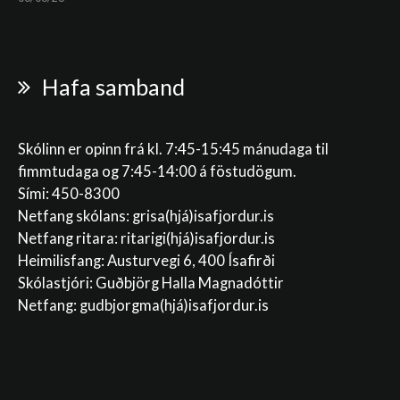
Hafa samband
Skólinn er opinn frá kl. 7:45-15:45 mánudaga til
fimmtudaga og 7:45-14:00 á föstudögum.
Sími: 450-8300
Netfang skólans:
grisa(hjá)isafjordur.is
Netfang ritara:
ritarigi(hjá)isafjordur.is
Heimilisfang: Austurvegi 6, 400 Ísafirði
Skólastjóri: Guðbjörg Halla Magnadóttir
Netfang:
gudbjorgma(hjá)isafjordur.is