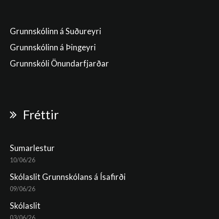
Grunnskólinn á Suðureyri
Grunnskólinn á Þingeyri
Grunnskóli Önundarfjarðar
Fréttir
Sumarlestur
10/06/26
Skólaslit Grunnskólans á Ísafirði
09/06/26
Skólaslit
03/06/26