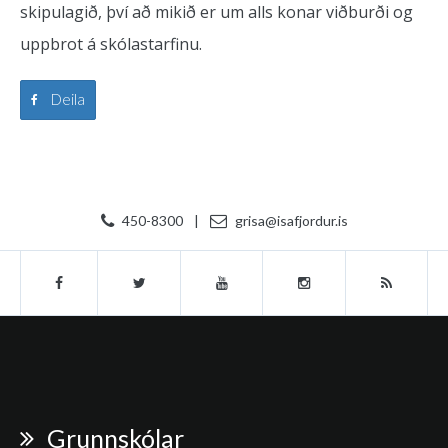
skipulagið, því að mikið er um alls konar viðburði og
uppbrot á skólastarfinu.
Deila
450-8300
|
grisa@isafjordur.is
Grunnskólar