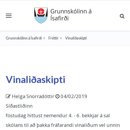
Toggle navigation
Grunnskólinn á Ísafirði
Fréttir
Vinaliðaskipti
Vinaliðaskipti
Helga Snorradóttir
04/02/2019
Síðastliðinn
föstudag hittust nemendur 4. - 6. bekkjar á sal
skólans til að þakka fráfarandi vinaliðum vel unnin