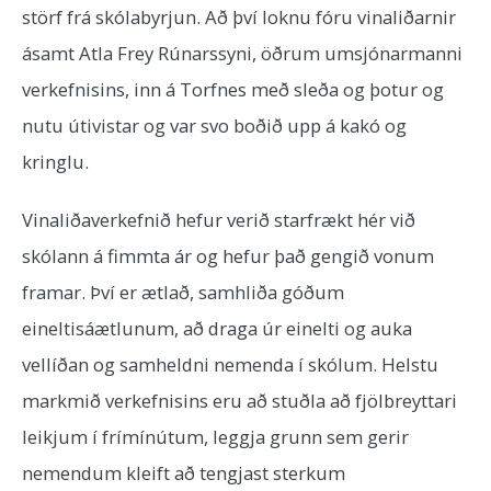
störf frá skólabyrjun. Að því loknu fóru vinaliðarnir
ásamt Atla Frey Rúnarssyni, öðrum umsjónarmanni
verkefnisins, inn á Torfnes með sleða og þotur og
nutu útivistar og var svo boðið upp á kakó og
kringlu.
Vinaliðaverkefnið hefur verið starfrækt hér við
skólann á fimmta ár og hefur það gengið vonum
framar. Því er ætlað, samhliða góðum
eineltisáætlunum, að draga úr einelti og auka
vellíðan og samheldni nemenda í skólum. Helstu
markmið verkefnisins eru að stuðla að fjölbreyttari
leikjum í frímínútum, leggja grunn sem gerir
nemendum kleift að tengjast sterkum