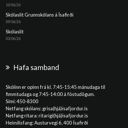
10/06/26
Skólaslit Grunnskólans á Ísafirði
09/06/26
Skólaslit
03/06/26
Hafa samband
Skólinn er opinn frá kl. 7:45-15:45 mánudaga til
fimmtudaga og 7:45-14:00 á föstudögum.
Sími: 450-8300
Netfang skólans:
grisa(hjá)isafjordur.is
Netfang ritara:
ritarigi(hjá)isafjordur.is
Heimilisfang: Austurvegi 6, 400 Ísafirði