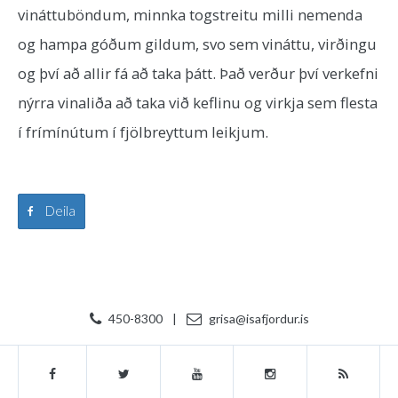
vináttuböndum, minnka togstreitu milli nemenda
og hampa góðum gildum, svo sem vináttu, virðingu
og því að allir fá að taka þátt. Það verður því verkefni
nýrra vinaliða að taka við keflinu og virkja sem flesta
í frímínútum í fjölbreyttum leikjum.
Deila
450-8300
|
grisa@isafjordur.is