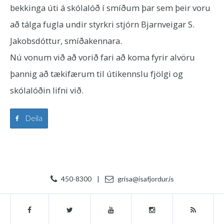
bekkinga úti á skólalóð í smíðum þar sem þeir voru
að tálga fugla undir styrkri stjórn Bjarnveigar S.
Jakobsdóttur, smíðakennara.
Nú vonum við að vorið fari að koma fyrir alvöru
þannig að tækifærum til útikennslu fjölgi og
skólalóðin lifni við.
Deila
450-8300
|
grisa@isafjordur.is