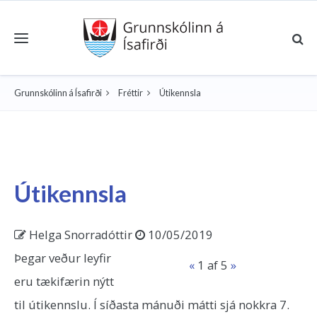
Toggle navigation
Grunnskólinn á Ísafirði
Fréttir
Útikennsla
Útikennsla
Helga Snorradóttir
10/05/2019
Þegar veður leyfir
«
1
af 5
»
eru tækifærin nýtt
til útikennslu. Í síðasta mánuði mátti sjá nokkra 7.