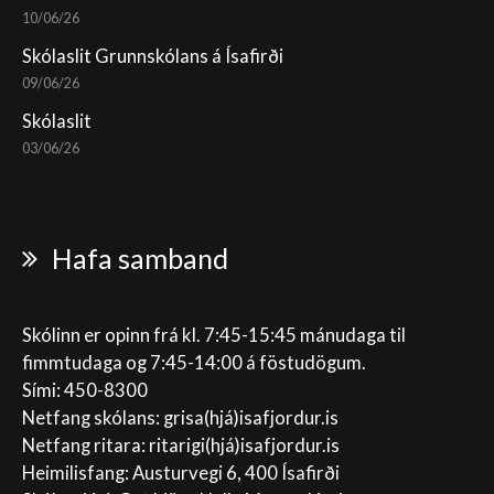
10/06/26
Skólaslit Grunnskólans á Ísafirði
09/06/26
Skólaslit
03/06/26
Hafa samband
Skólinn er opinn frá kl. 7:45-15:45 mánudaga til
fimmtudaga og 7:45-14:00 á föstudögum.
Sími: 450-8300
Netfang skólans:
grisa(hjá)isafjordur.is
Netfang ritara:
ritarigi(hjá)isafjordur.is
Heimilisfang: Austurvegi 6, 400 Ísafirði