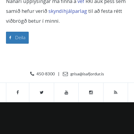
Nánari upplýsingar má finna á
vef
RKÍ auk þess sem
samið hefur verið
skyndihjálparlag
til að festa rétt
viðbrögð betur í minni.
Deila
450-8300
|
grisa@isafjordur.is