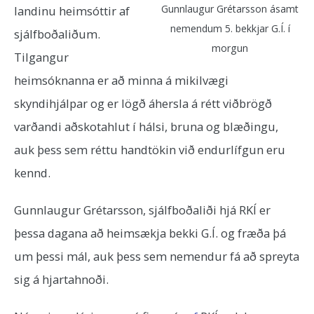
Gunnlaugur Grétarsson ásamt
landinu heimsóttir af
nemendum 5. bekkjar G.Í. í
sjálfboðaliðum.
morgun
Tilgangur
heimsóknanna er að minna á mikilvægi
skyndihjálpar og er l
ögð áhersla á rétt viðbrögð
varðandi aðskotahlut í hálsi, bruna og blæðingu,
auk þess sem réttu handtökin við endurlífgun eru
kennd.
Gunnlaugur Grétarsson, sjálfboðaliði hjá RKÍ er
þessa dagana að heimsækja bekki G.Í. og fræða þá
um þessi mál, auk þess sem nemendur fá að spreyta
sig á hjartahnoði.