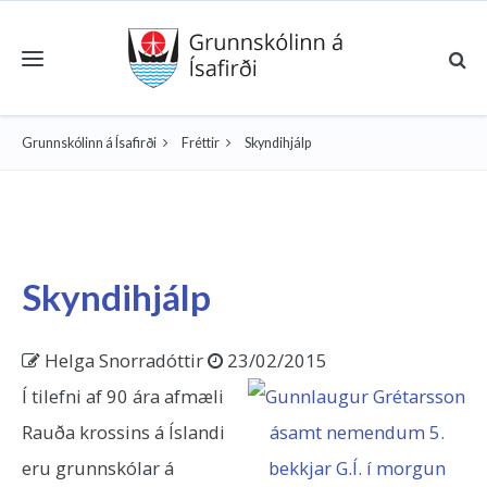
Toggle navigation
Grunnskólinn á Ísafirði
Fréttir
Skyndihjálp
Skyndihjálp
Helga Snorradóttir
23/02/2015
Í tilefni af 90 ára afmæli
Rauða krossins á Íslandi
eru grunnskólar á