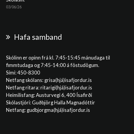
03/06/26
Hafa samband
Skólinn er opinn frá kl. 7:45-15:45 mánudaga til
fimmtudaga og 7:45-14:00 á föstudögum.
Sími: 450-8300
Netfang skólans:
grisa(hjá)isafjordur.is
Netfang ritara:
ritarigi(hjá)isafjordur.is
Heimilisfang: Austurvegi 6, 400 Ísafirði
Skólastjóri: Guðbjörg Halla Magnadóttir
Netfang:
gudbjorgma(hjá)isafjordur.is